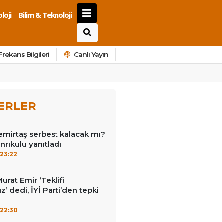
loji
Bilim & Teknoloji
Frekans Bilgileri
Canlı Yayın
ERLER
emirtaş serbest kalacak mı?
nrıkulu yanıtladı
23:22
Murat Emir ‘Teklifi
’ dedi, İYİ Parti’den tepki
22:30