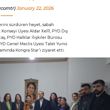
tvcomtr)
January 22, 2026
erini sürdüren heyet, sabah
 Konseyi Üyesi Aldar Xelîl, PYD Dış
aş, PYD Halklar İlişkiler Bürosu
YD Genel Meclis Üyesi Talet Yunis
amında Kongra Star’ı ziyaret etti.