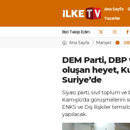
Ana Sayfa
Yazarlar
Bizi Takip Edin:
Ana Sayfa
Manşet
DE
DEM Parti, DBP 
oluşan heyet, K
Suriye’de
Siyasi parti, sivil toplum v
Kamışlo’da görüşmelerini 
ENKS ve Dış İlişkiler temsil
yapılacak.