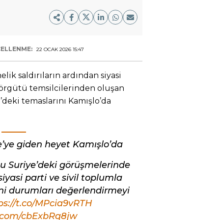
ELLENME:
22 OCAK 2026 15:47
ik saldırıların ardından siyasi
k örgütü temsilcilerinden oluşan
’deki temaslarını Kamışlo’da
’ye giden heyet Kamışlo’da
u Suriye’deki görüşmelerinde
siyasi parti ve sivil toplumla
ni durumları değerlendirmeyi
ps://t.co/MPcia9vRTH
r.com/cbExbRq8jw