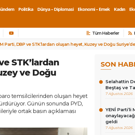
Gündem
Politika
Dünya – Diplomasi
Ekonomi – Emek
Kadın
Eko
Tüm Haberler
M Parti, DBP ve STK’lardan oluşan heyet, Kuzey ve Doğu Suriye’de
ve STK’lardan
SON HAB
uzey ve Doğu
Selahattin D
Beştaş ve Ta
7 Ağustos 2026
e baro temsilcilerinden oluşan heyet
sürdürüyor. Günün sonunda PYD,
YENİ Parti’li 
cileriyle ortak basın açıklaması
onaylayacağız
geldi
7 Ağustos 2026