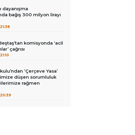
in dayanışma
a bağış 300 milyon lirayı
21:38
Beştaş’tan komisyonda ‘acil
lar’ çağrısı
21:10
kulu’ndan ‘Çerçeve Yasa’
erimize düşen sorumluluk
rilerimize rağmen
20:39