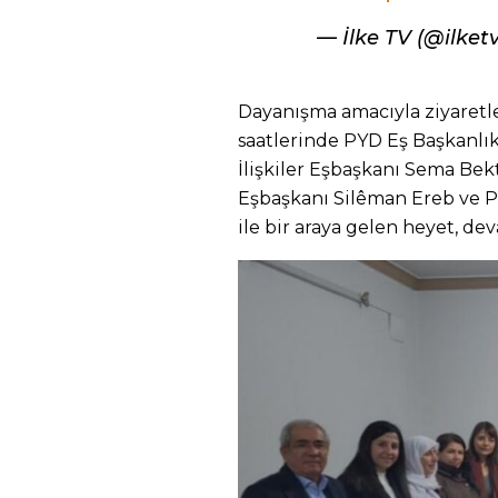
— İlke TV (@ilke
Dayanışma amacıyla ziyaretl
saatlerinde PYD Eş Başkanlık
İlişkiler Eşbaşkanı Sema Bekt
Eşbaşkanı Silêman Ereb ve P
ile bir araya gelen heyet, dev