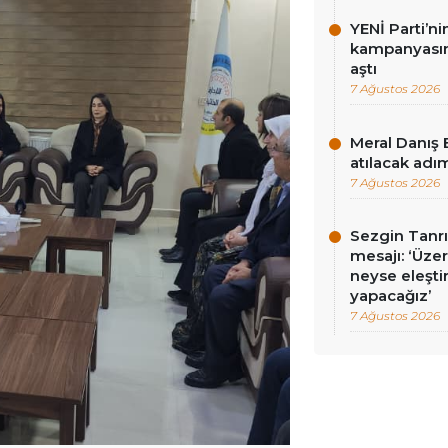
YENİ Parti’n
kampanyasınd
aştı
7 Ağustos 2026
Meral Danış 
atılacak adım
7 Ağustos 2026
Sezgin Tanrı
mesajı: ‘Üz
neyse eleşti
yapacağız’
7 Ağustos 2026