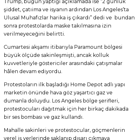
Trump, bugün yaptığı açıklamada ise “2 günlük
şiddet, çatıima ve isyanın ardından Los Angeles’ta
Ulusal Muhafızlar harika iş çıkardı” dedi ve bundan
sonra protestolarda maske takılmasına izin
verilmeyeceğini belirtti.
Cumartesi akşamı itibarıyla Paramount bölgesi
büyük ölçüde sakinleşmişti, ancak kolluk
kuvvetleriyle göstericiler arasındaki çatışmalar
hâlen devam ediyordu.
Protestoların ilk başladığı Home Depot adlı yapı
marketin önünde hava göz yaşartıcı gaz ve
dumanla doluydu. Los Angeles bölge şerifleri,
protestocuları dağıtmak için her birkaç dakikada
bir ses bombası ve gaz kullandı.
Mahalle sakinleri ve protestocular, göçmenlerin
yerel iş yerlerinde saklanıp dışarı çıkmaya