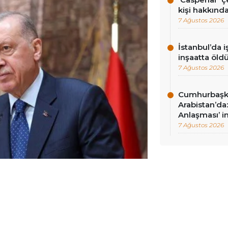
kişi hakkınd
7 Ağustos 2026
İstanbul’da i
inşaatta öld
7 Ağustos 2026
Cumhurbaşk
Arabistan’d
Anlaşması’ i
7 Ağustos 2026