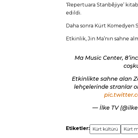
‘Repertuara Stanbêjiye’ kita
edildi.
Daha sonra Kürt Komedyen Sal
Etkinlik, Jin Ma’nın sahne al
Ma Music Center, 8’in
coşk
Etkinlikte sahne alan Z
lehçelerinde stranlar 
pic.twitte
— İlke TV (@ilk
Etiketler:
Kürt kültürü
Kürt m