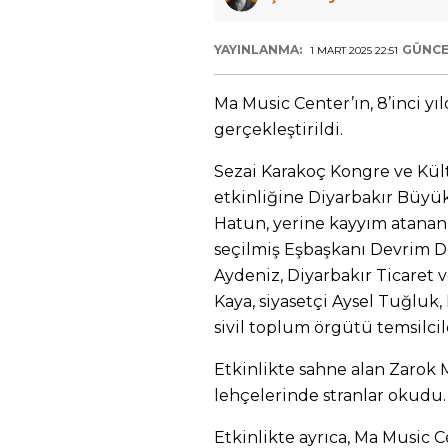
YAYINLANMA:
GÜNCE
1 MART 2025 22:51
Ma Music Center’ın, 8’inci y
gerçekleştirildi.
Sezai Karakoç Kongre ve Kül
etkinliğine Diyarbakır Büyü
Hatun, yerine kayyım atanan
seçilmiş Eşbaşkanı Devrim De
Aydeniz, Diyarbakır Ticaret
Kaya, siyasetçi Aysel Tuğluk,
sivil toplum örgütü temsilcile
Etkinlikte sahne alan Zarok 
lehçelerinde stranlar okudu.
Etkinlikte ayrıca, Ma Music C