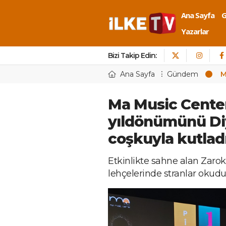
Ana Sayfa
Yazarlar
Bizi Takip Edin:
Ana Sayfa
Gündem
M
Ma Music Center,
yıldönümünü Di
coşkuyla kutlad
Etkinlikte sahne alan Zarok
lehçelerinde stranlar okudu