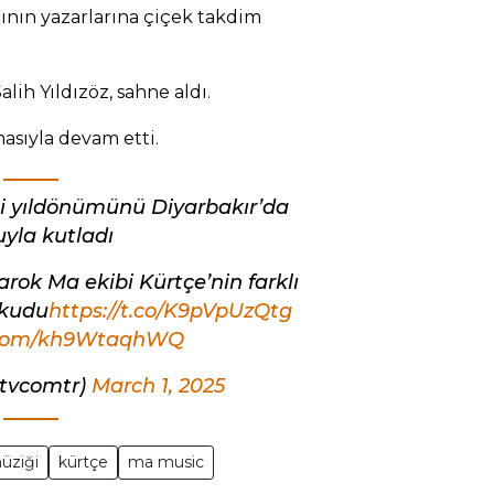
bının yazarlarına çiçek takdim
ih Yıldızöz, sahne aldı.
masıyla devam etti.
ci yıldönümünü Diyarbakır’da
uyla kutladı
arok Ma ekibi Kürtçe’nin farklı
okudu
https://t.co/K9pVpUzQtg
r.com/kh9WtaqhWQ
etvcomtr)
March 1, 2025
üziği
kürtçe
ma music