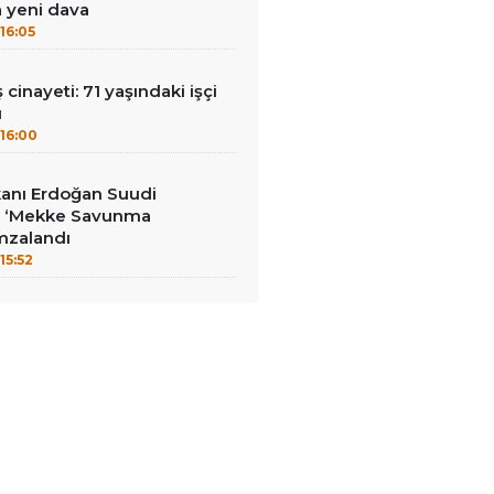
a yeni dava
16:05
ş cinayeti: 71 yaşındaki işçi
ü
16:00
anı Erdoğan Suudi
a: ‘Mekke Savunma
mzalandı
15:52