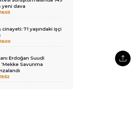
a yeni dava
16:05
ş cinayeti: 71 yaşındaki işçi
ü
16:00
anı Erdoğan Suudi
a: ‘Mekke Savunma
mzalandı
15:52