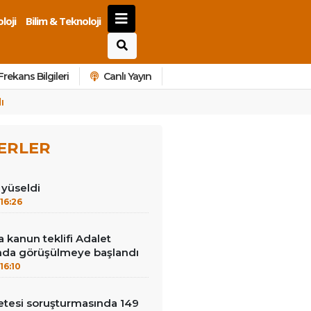
loji
Bilim & Teknoloji
Frekans Bilgileri
Canlı Yayın
ı
ERLER
ı yüseldi
16:26
 kanun teklifi Adalet
da görüşülmeye başlandı
16:10
çetesi soruşturmasında 149