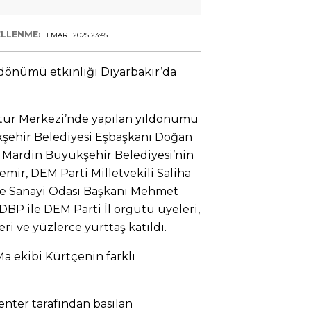
LLENME:
1 MART 2025 23:45
ıldönümü etkinliği Diyarbakır’da
tür Merkezi’nde yapılan yıldönümü
kşehir Belediyesi Eşbaşkanı Doğan
 Mardin Büyükşehir Belediyesi’nin
mir, DEM Parti Milletvekili Saliha
 ve Sanayi Odası Başkanı Mehmet
 DBP ile DEM Parti İl örgütü üyeleri,
ri ve yüzlerce yurttaş katıldı.
Ma ekibi Kürtçenin farklı
enter tarafından basılan