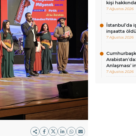
kişi hakkınd
7 Ağustos 2026
İstanbul’da i
inşaatta öld
7 Ağustos 2026
Cumhurbaşk
Arabistan’d
Anlaşması’ i
7 Ağustos 2026