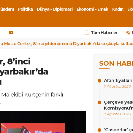
Gündem
Politika
Dünya – Diplomasi
Ekonomi – Emek
Kadın
Eko
Tüm Haberler
a Music Center, 8’inci yıldönümünü Diyarbakır’da coşkuyla kutlad
 8’inci
SON HAB
yarbakır’da
ı
Altın fiyatlar
7 Ağustos 2026
 Ma ekibi Kürtçenin farklı
.
Çerçeve yasa
Komisyonu’n
7 Ağustos 2026
‘Casperlar’ 