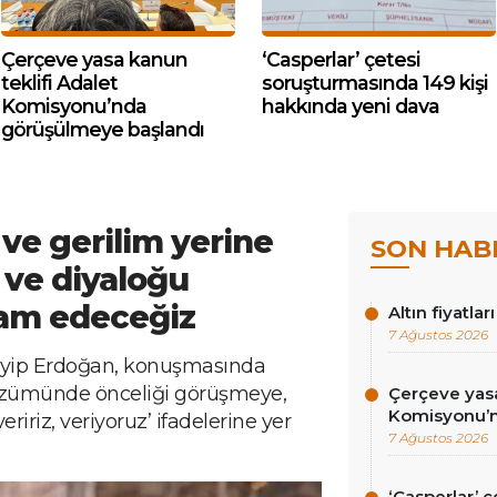
Çerçeve yasa kanun
‘Casperlar’ çetesi
teklifi Adalet
soruşturmasında 149 kişi
Komisyonu’nda
hakkında yeni dava
görüşülmeye başlandı
ve gerilim yerine
SON HAB
ı ve diyaloğu
am edeceğiz
Altın fiyatlar
7 Ağustos 2026
yip Erdoğan, konuşmasında
çözümünde önceliği görüşmeye,
Çerçeve yasa
Komisyonu’n
riz, veriyoruz’ ifadelerine yer
7 Ağustos 2026
‘Casperlar’ 