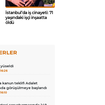
İstanbul’da iş cinayeti: 71
yaşındaki işçi inşaatta
öldü
ERLER
ı yüseldi
16:26
 kanun teklifi Adalet
da görüşülmeye başlandı
16:10
çetesi soruşturmasında 149