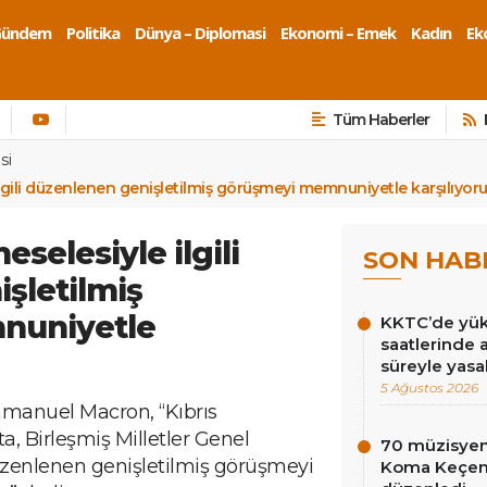
Gündem
Politika
Dünya – Diplomasi
Ekonomi – Emek
Kadın
Eko
Tüm Haberler
si
ilgili düzenlenen genişletilmiş görüşmeyi memnuniyetle karşılıyo
selesiyle ilgili
SON HAB
şletilmiş
nuniyetle
KKTC’de yüks
saatlerinde 
süreyle yasa
5 Ağustos 2026
anuel Macron, “Kıbrıs
ta, Birleşmiş Milletler Genel
70 müzisyen
zenlenen genişletilmiş görüşmeyi
Koma Keçen 