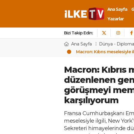
Ana Sayfa
Yazarlar
Bizi Takip Edin:
Ana Sayfa
Dünya - Diploma
Macron: Kıbrıs meselesiyle 
Macron: Kıbrıs me
düzenlenen geni
görüşmeyi mem
karşılıyorum
Fransa Cumhurbaşkanı Emm
meselesiyle ilgili, New York’
Sekreteri himayelerinde dü