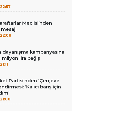
22:57
aftarlar Meclisi’nden
’ mesajı
22:08
nin dayanışma kampanyasına
milyon lira bağış
21:11
et Partisi’nden ‘Çerçeve
ndirmesi: ‘Kalıcı barış için
adım’
21:00