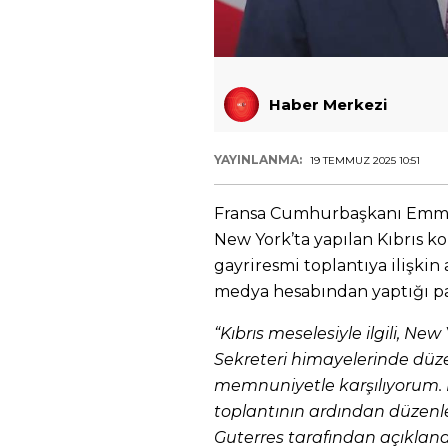
Haber Merkezi
YAYINLANMA:
19 TEMMUZ 2025 10:51
Fransa Cumhurbaşkanı Emma
New York’ta yapılan Kıbrıs k
gayriresmi toplantıya ilişkin
medya hesabından yaptığı pa
“Kıbrıs meselesiyle ilgili, New
Sekreteri himayelerinde düz
memnuniyetle karşılıyorum. 
toplantının ardından düzenle
Guterres tarafından açıklanan 