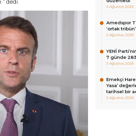
düzenledi
” dedi.
5 Ağustos 2026
Amedspor Tar
‘ortak tribün
5 Ağustos 2026
YENİ Parti’
7 günde 283 
5 Ağustos 2026
Emekçi Harek
Yasa’ değerle
tarihsel bir 
5 Ağustos 2026