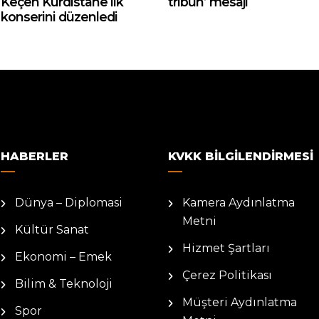
Keçen Kurdistane ilk
tribün’ mesajı
konserini düzenledi
HABERLER
KVKK BILGILENDIRMESI
Dünya – Diplomasi
Kamera Aydınlatma
Metni
Kültür Sanat
Hizmet Şartları
Ekonomi – Emek
Çerez Politikası
Bilim & Teknoloji
Müşteri Aydınlatma
Spor