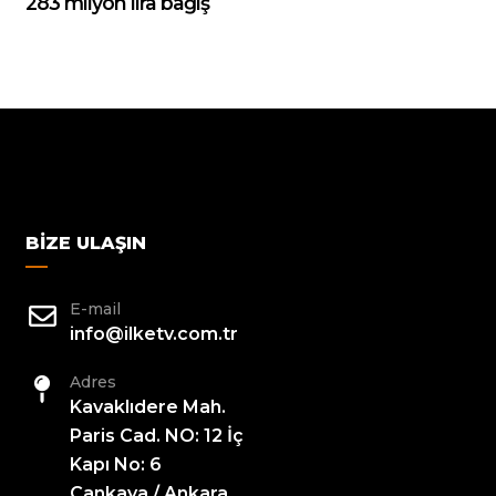
283 milyon lira bağış
BIZE ULAŞIN
E-mail
info@ilketv.com.tr
Adres
Kavaklıdere Mah.
Paris Cad. NO: 12 İç
Kapı No: 6
Çankaya / Ankara