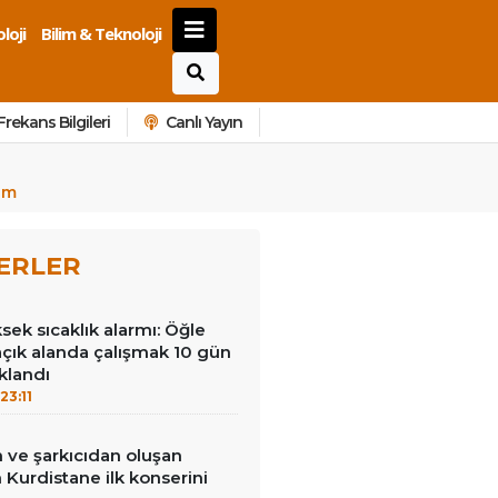
loji
Bilim & Teknoloji
Frekans Bilgileri
Canlı Yayın
rum
ERLER
ek sıcaklık alarmı: Öğle
açık alanda çalışmak 10 gün
klandı
23:11
 ve şarkıcıdan oluşan
Kurdistane ilk konserini