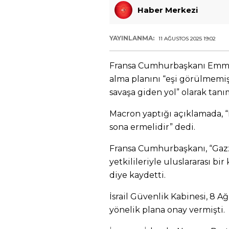
Haber Merkezi
YAYINLANMA:
11 AĞUSTOS 2025 19:02
Fransa Cumhurbaşkanı Emmanu
alma planını “eşi görülmemiş 
savaşa giden yol” olarak tanı
Macron yaptığı açıklamada, “B
sona ermelidir” dedi.
Fransa Cumhurbaşkanı, “Gazz
yetkilileriyle uluslararası bi
diye kaydetti.
İsrail Güvenlik Kabinesi, 8 A
yönelik plana onay vermişti.