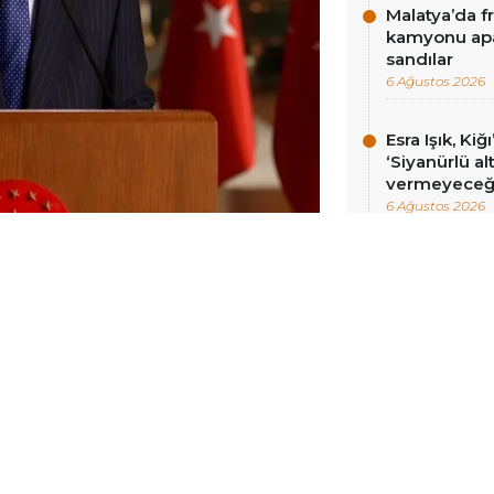
Malatya’da f
kamyonu apa
sandılar
6 Ağustos 2026
Esra Işık, Kiğ
‘Siyanürlü a
vermeyeceği
6 Ağustos 2026
NCELLENME:
11 AĞUSTOS 2025 18:25
Erdoğan, Birleşmiş Milletler’in