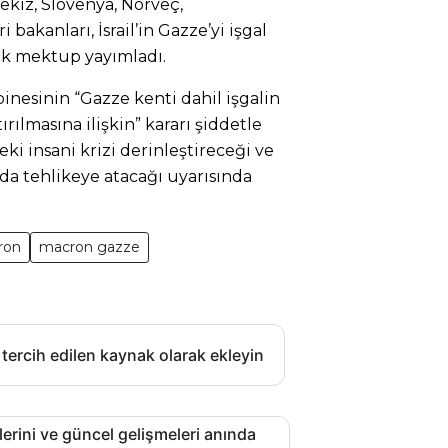
tekiz, Slovenya, Norveç,
bakanları, İsrail’in Gazze’yi işgal
ak mektup yayımladı.
inesinin “Gazze kenti dahil işgalin
ırılmasına ilişkin” kararı şiddetle
ki insani krizi derinleştireceği ve
ı da tehlikeye atacağı uyarısında
ron
macron gazze
 tercih edilen kaynak olarak ekleyin
lerini ve güncel gelişmeleri anında