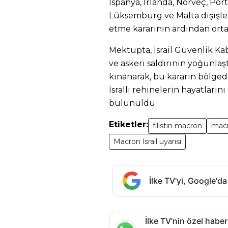
İspanya, İrlanda, Norveç, Por
Lüksemburg ve Malta dışişleri 
etme kararının ardından ort
Mektupta, İsrail Güvenlik Kab
ve askeri saldırının yoğunlaşt
kınanarak, bu kararın bölgede
İsralli rehinelerin hayatların
bulunuldu.
Etiketler:
filistin macron
mac
Macron İsrail uyarısı
İlke TV'yi, Google'da
İlke TV’nin özel haber