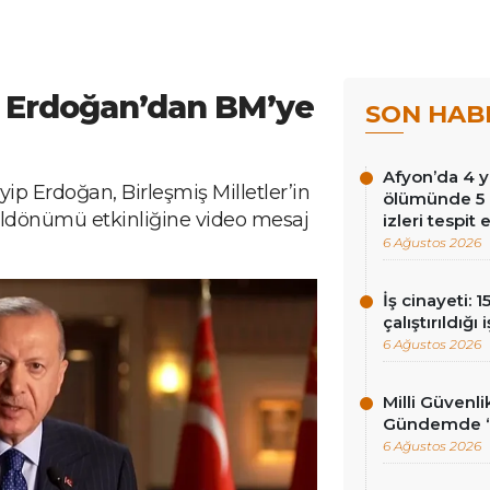
 Erdoğan’dan BM’ye
SON HAB
Afyon’da 4 y
 Erdoğan, Birleşmiş Milletler’in
ölümünde 5 
ıldönümü etkinliğine video mesaj
izleri tespit 
6 Ağustos 2026
İş cinayeti: 
çalıştırıldığı
6 Ağustos 2026
Milli Güvenli
Gündemde ‘ç
6 Ağustos 2026