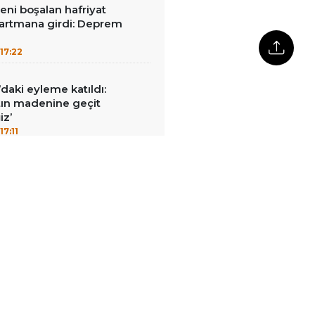
reni boşalan hafriyat
rtmana girdi: Deprem
17:22
ı’daki eyleme katıldı:
ltın madenine geçit
z’
17:11