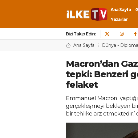
Ana Sayfa
Yazarlar
Bizi Takip Edin:
Ana Sayfa
Dünya - Diploma
Macron’dan Gazz
tepki: Benzeri 
felaket
Emmanuel Macron, yaptığı a
gerçekleşmeyi bekleyen bir
bir tehlike arz etmektedir.’ 