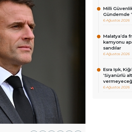
Milli Güvenli
Gündemde ‘ç
6 Ağustos 2026
Malatya’da f
kamyonu apa
sandılar
6 Ağustos 2026
Esra Işık, Kiğ
‘Siyanürlü a
vermeyeceği
6 Ağustos 2026