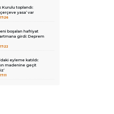
k Kurulu toplandı:
erçeve yasa’ var
17:26
reni boşalan hafriyat
rtmana girdi: Deprem
17:22
ı’daki eyleme katıldı:
ltın madenine geçit
z’
17:11