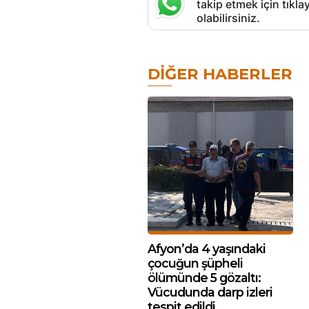
takip etmek için tık
olabilirsiniz.
DIĞER HABERLER
Afyon’da 4 yaşındaki
çocuğun şüpheli
ölümünde 5 gözaltı:
Vücudunda darp izleri
tespit edildi