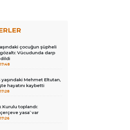
ERLER
aşındaki çocuğun şüpheli
gözaltı: Vücudunda darp
edildi
17:48
15 yaşındaki Mehmet Eltutan,
 işte hayatını kaybetti
17:28
k Kurulu toplandı:
erçeve yasa’ var
17:26