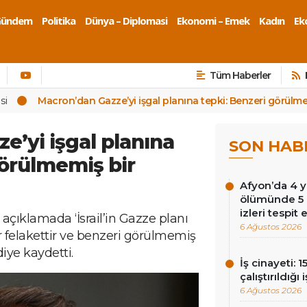
Gündem
Politika
Dünya – Diplomasi
Ekonomi – Emek
Kadın
Eko
Tüm Haberler
si
Macron’dan Gazze’yi işgal planına tepki: Benzeri görülme
e’yi işgal planına
SON HAB
görülmemiş bir
Afyon’da 4 y
ölümünde 5 
izleri tespit 
çıklamada ‘İsrail’in Gazze planı
6 Ağustos 2026
 felakettir ve benzeri görülmemiş
diye kaydetti.
İş cinayeti: 
çalıştırıldığı
6 Ağustos 2026