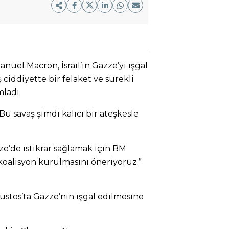
el Macron, İsrail’in Gazze’yi işgal
ciddiyette bir felaket ve sürekli
mladı.
u savaş şimdi kalıcı bir ateşkesle
e’de istikrar sağlamak için BM
r koalisyon kurulmasını öneriyoruz.”
ğustos’ta Gazze’nin işgal edilmesine