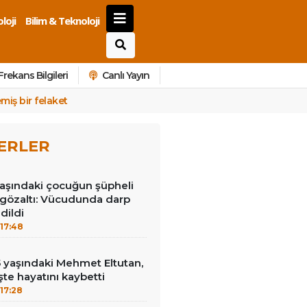
loji
Bilim & Teknoloji
Frekans Bilgileri
Canlı Yayın
miş bir felaket
ERLER
aşındaki çocuğun şüpheli
gözaltı: Vücudunda darp
edildi
17:48
15 yaşındaki Mehmet Eltutan,
 işte hayatını kaybetti
17:28