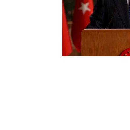
Haber Merkezi
YAYINLANMA:
GÜ
11 AĞUSTOS 2025 18:24
Cumhurbaşkanı Recep Tayyip 