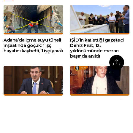
Adana’da içme suyu tüneli
IŞİD’in katlettiği gazeteci
inşaatında göçük: 1 işçi
Deniz Fırat, 12.
hayatını kaybetti, 1 işçi yaralı
yıldönümünde mezarı
başında anıldı
Cumhurbaşkanı Yardımcısı
Dicle Anter: ‘Mehmet Ağar,
Yılmaz’dan ‘süreç’
Veli Küçük, Korkut Eken
açıklaması: ‘Demokrasi ve
dinlenmeli’
kalkınmada yeni bir faza
geçeceğiz’