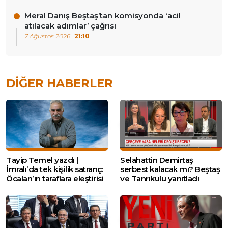
Meral Danış Beştaş’tan komisyonda ‘acil
atılacak adımlar’ çağrısı
7 Ağustos 2026
21:10
DIĞER HABERLER
Tayip Temel yazdı |
Selahattin Demirtaş
İmralı’da tek kişilik satranç:
serbest kalacak mı? Beştaş
Öcalan’ın taraflara eleştirisi
ve Tanrıkulu yanıtladı