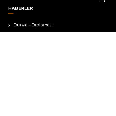
HABERLER
Dünya – Diplomasi
Kültür Sanat
Ekonomi – Emek
Bilim & Teknoloji
Spor
KVKK BILGILENDIRMESI
Kamera Aydınlatma Metni
Hizmet Şartları
Çerez Politikası