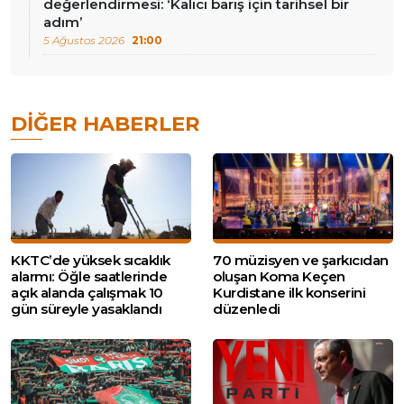
değerlendirmesi: ‘Kalıcı barış için tarihsel bir
adım’
5 Ağustos 2026
21:00
DIĞER HABERLER
KKTC’de yüksek sıcaklık
70 müzisyen ve şarkıcıdan
alarmı: Öğle saatlerinde
oluşan Koma Keçen
açık alanda çalışmak 10
Kurdistane ilk konserini
gün süreyle yasaklandı
düzenledi