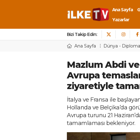
Ana Sayfa
Yazarlar
Bizi Takip Edin:
Ana Sayfa
Dünya - Diploma
Mazlum Abdi ve
Avrupa temasla
ziyaretiyle tam
İtalya ve Fransa ile başla
Hollanda ve Belçika’da görü
Avrupa turunu 21 Haziran’d
tamamlaması bekleniyor.