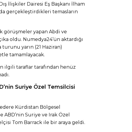
ş İlişkiler Dairesi Eş Başkanı İlham
da gerçekleştirdikleri temasların
tik görüşmeler yapan Abdi ve
çika oldu. Numedya24’ün aktardığı
pa turunu yarın (21 Haziran)
retle tamamlayacak.
 ilgili taraflar tarafından henüz
adı.
’nin Suriye Özel Temsilcisi
Federe Kürdistan Bölgesel
de ABD’nin Suriye ve Irak Özel
çisi Tom Barrack ile bir araya geldi.