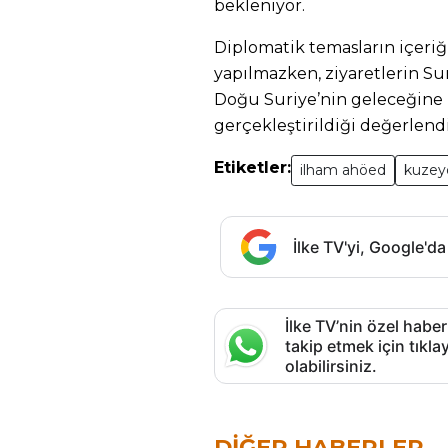
bekleniyor.
Diplomatik temasların içeriğ
yapılmazken, ziyaretlerin Sur
Doğu Suriye’nin geleceğine i
gerçekleştirildiği değerlendir
Etiketler:
ilham ahöed
kuzey
İlke TV'yi, Google'da
İlke TV’nin özel haber
takip etmek için tık
olabilirsiniz.
DIĞER HABERLER