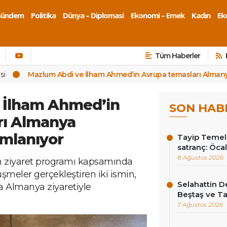
Gündem
Politika
Dünya – Diplomasi
Ekonomi – Emek
Kadın
Eko
Tüm Haberler
si
Mazlum Abdi ve İlham Ahmed’in Avrupa temasları Almany
 İlham Ahmed’in
SON HAB
rı Almanya
amlanıyor
Tayip Temel y
satranç: Öcala
8 Ağustos 2026
yan ziyaret programı kapsamında
şmeler gerçekleştiren iki ismin,
Selahattin D
a Almanya ziyaretiyle
Beştaş ve Ta
7 Ağustos 2026