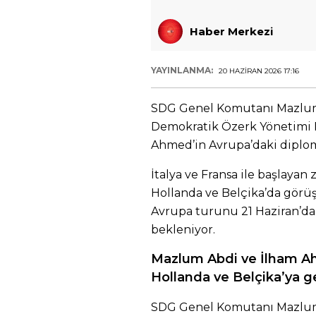
Haber Merkezi
YAYINLANMA:
20 HAZIRAN 2026 17:16
SDG Genel Komutanı Mazlum 
Demokratik Özerk Yönetimi Dı
Ahmed’in Avrupa’daki diplom
İtalya ve Fransa ile başlaya
Hollanda ve Belçika’da görüş
Avrupa turunu 21 Haziran’da
bekleniyor.
Mazlum Abdi ve İlham A
Hollanda ve Belçika’ya g
SDG Genel Komutanı Mazlum 