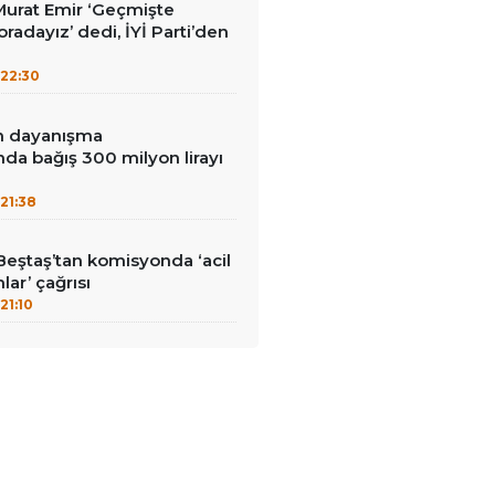
i Murat Emir ‘Geçmişte
radayız’ dedi, İYİ Parti’den
22:30
in dayanışma
a bağış 300 milyon lirayı
21:38
Beştaş’tan komisyonda ‘acil
lar’ çağrısı
21:10