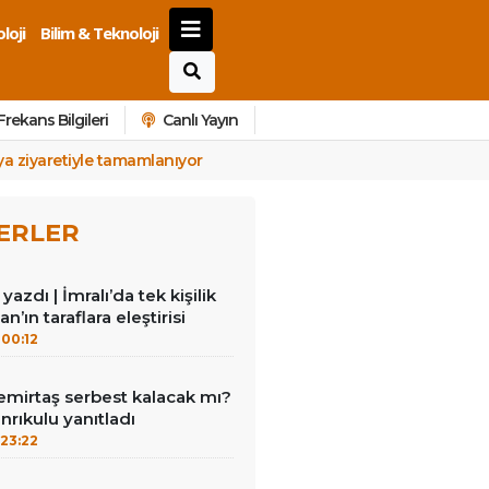
loji
Bilim & Teknoloji
Frekans Bilgileri
Canlı Yayın
a ziyaretiyle tamamlanıyor
ERLER
azdı | İmralı’da tek kişilik
n’ın taraflara eleştirisi
00:12
emirtaş serbest kalacak mı?
nrıkulu yanıtladı
23:22