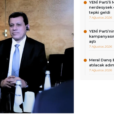
YENİ Parti’l
nerdesysek o
tepki geldi
7 Ağustos 2026
YENİ Parti’n
kampanyasınd
aştı
7 Ağustos 2026
Meral Danış 
atılacak adım
7 Ağustos 2026