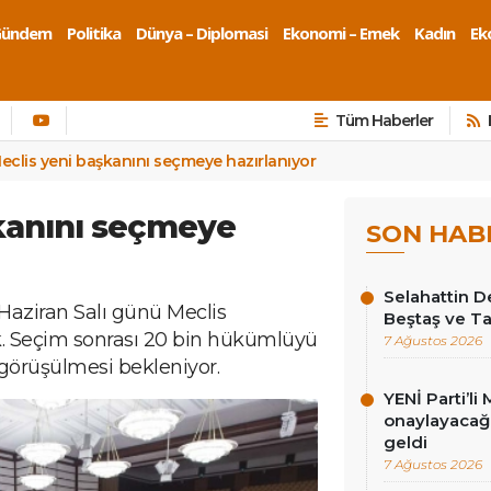
Gündem
Politika
Dünya – Diplomasi
Ekonomi – Emek
Kadın
Eko
Tüm Haberler
eclis yeni başkanını seçmeye hazırlanıyor
kanını seçmeye
SON HAB
Selahattin D
aziran Salı günü Meclis
Beştaş ve Ta
k. Seçim sonrası 20 bin hükümlüyü
7 Ağustos 2026
 görüşülmesi bekleniyor.
YENİ Parti’li 
onaylayacağız
geldi
7 Ağustos 2026