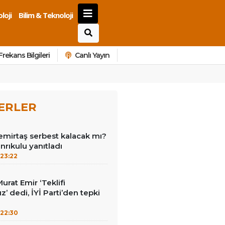
loji
Bilim & Teknoloji
Frekans Bilgileri
Canlı Yayın
ERLER
emirtaş serbest kalacak mı?
nrıkulu yanıtladı
23:22
Murat Emir ‘Teklifi
’ dedi, İYİ Parti’den tepki
22:30