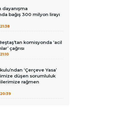
in dayanışma
a bağış 300 milyon lirayı
21:38
Beştaş’tan komisyonda ‘acil
lar’ çağrısı
21:10
kulu’ndan ‘Çerçeve Yasa’
erimize düşen sorumluluk
rilerimize rağmen
20:39