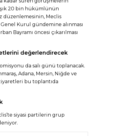
a kadar süren görüşmelerin
laşık 20 bin hükümlünün
z düzenlemesinin, Meclis
a Genel Kurul gündemine alınması
urban Bayramı öncesi çıkarılması
etlerini değerlendirecek
Komisyonu da salı günü toplanacak.
maraş, Adana, Mersin, Niğde ve
iyaretleri bu toplantıda
k
is’te siyasi partilerin grup
leniyor.