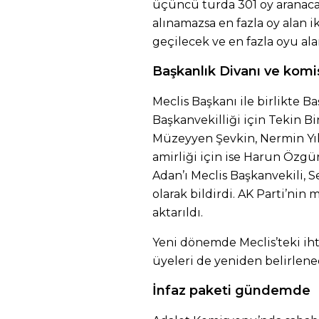
üçüncü turda 301 oy aranac
alınamazsa en fazla oy alan 
geçilecek ve en fazla oyu ala
Başkanlık Divanı ve komi
Meclis Başkanı ile birlikte B
Başkanvekilliği için Tekin Bin
Müzeyyen Şevkin, Nermin Yıld
amirliği için ise Harun Özgür 
Adan’ı Meclis Başkanvekili, S
olarak bildirdi. AK Parti’ni
aktarıldı.
Yeni dönemde Meclis’teki iht
üyeleri de yeniden belirlene
İnfaz paketi gündemde