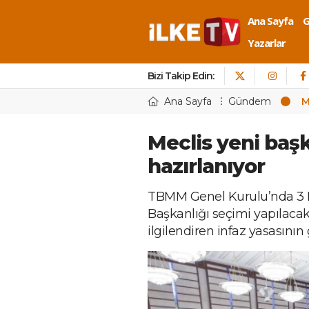
Ana Sayfa
Yazarlar
Bizi Takip Edin:
Ana Sayfa
Gündem
M
Meclis yeni baş
hazırlanıyor
TBMM Genel Kurulu’nda 3 H
Başkanlığı seçimi yapılaca
ilgilendiren infaz yasasının