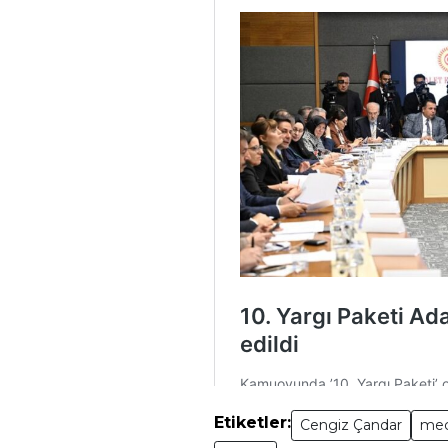
Etiketler:
Cengiz Çandar
mecl