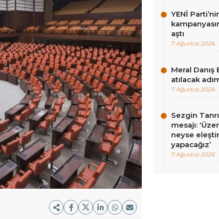
YENİ Parti’n
kampanyasınd
aştı
7 Ağustos 2026
Meral Danış 
atılacak adım
7 Ağustos 2026
Sezgin Tanrı
mesajı: ‘Üz
neyse eleşti
yapacağız’
7 Ağustos 2026