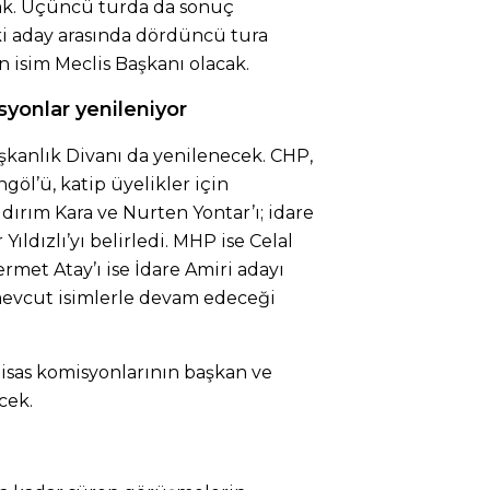
ak. Üçüncü turda da sonuç
iki aday arasında dördüncü tura
n isim Meclis Başkanı olacak.
syonlar yenileniyor
aşkanlık Divanı da yenilenecek. CHP,
göl’ü, katip üyelikler için
ırım Kara ve Nurten Yontar’ı; idare
Yıldızlı’yı belirledi. MHP ise Celal
ermet Atay’ı ise İdare Amiri adayı
n mevcut isimlerle devam edeceği
isas komisyonlarının başkan ve
cek.