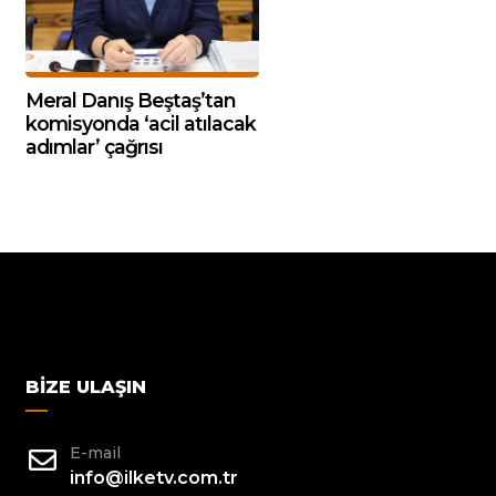
Meral Danış Beştaş’tan
komisyonda ‘acil atılacak
adımlar’ çağrısı
BIZE ULAŞIN
E-mail
info@ilketv.com.tr