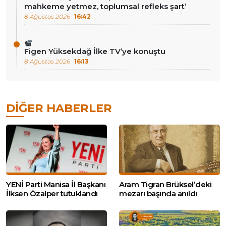
mahkeme yetmez, toplumsal refleks şart’
8 Ağustos 2026
16:42
Figen Yüksekdağ İlke TV’ye konuştu
8 Ağustos 2026
16:13
DIĞER HABERLER
YENİ Parti Manisa İl Başkanı
Aram Tigran Brüksel’deki
İlksen Özalper tutuklandı
mezarı başında anıldı