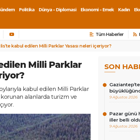
Gündem
Politika
Dünya – Diplomasi
Ekonomi – Emek
Kadın
Eko
Tüm Haberler
is’te kabul edilen Milli Parklar Yasası neleri içeriyor?
dilen Milli Parklar
SON HAB
riyor?
Gaziantep’te
arıyla kabul edilen Milli Parklar
büyüklüğün
, korunan alanlarda turizm ve
9 Ağustos 2026
çıyor.
Pazar günü h
iller belli old
9 Ağustos 2026