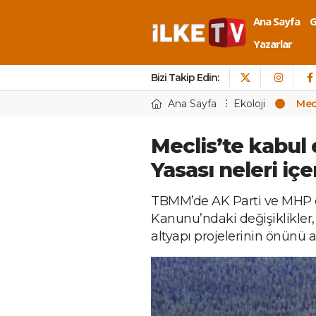
Ana Sayfa
Yazarlar
Bizi Takip Edin:
Ana Sayfa
Ekoloji
Mecl
Meclis’te kabul e
Yasası neleri içe
TBMM’de AK Parti ve MHP oyl
Kanunu’ndaki değişiklikler
altyapı projelerinin önünü a