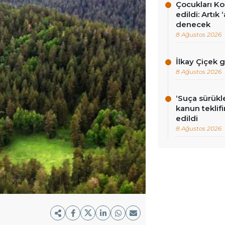
Çocukları Ko
edildi: Artık
denecek
8 Ağustos 2026
İlkay Çiçek 
8 Ağustos 2026
‘Suça sürükl
kanun teklif
edildi
8 Ağustos 2026