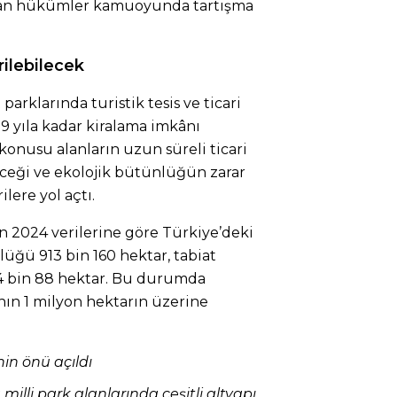
açan hükümler kamuoyunda tartışma
rilebilecek
t parklarında turistik tesis ve ticari
99 yıla kadar kiralama imkânı
konusu alanların uzun süreli ticari
ceği ve ekolojik bütünlüğün zarar
lere yol açtı.
n 2024 verilerine göre Türkiye’deki
lüğü 913 bin 160 hektar, tabiat
4 bin 88 hektar. Bu durumda
anın 1 milyon hektarın üzerine
nin önü açıldı
li park alanlarında çeşitli altyapı