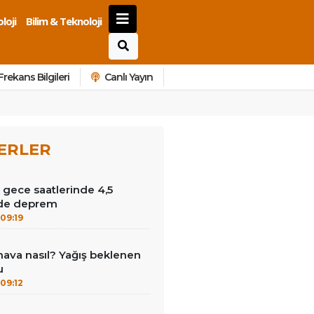
loji
Bilim & Teknoloji
Frekans Bilgileri
Canlı Yayın
ERLER
 gece saatlerinde 4,5
de deprem
09:19
ava nasıl? Yağış beklenen
u
09:12