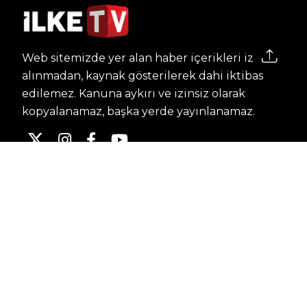
Web sitemizde yer alan haber içerikleri izin
alınmadan, kaynak gösterilerek dahi iktibas
edilemez. Kanuna aykırı ve izinsiz olarak
kopyalanamaz, başka yerde yayınlanamaz.
HABERLER
Dünya – Diplomasi
Kültür Sanat
Ekonomi – Emek
Bilim & Teknoloji