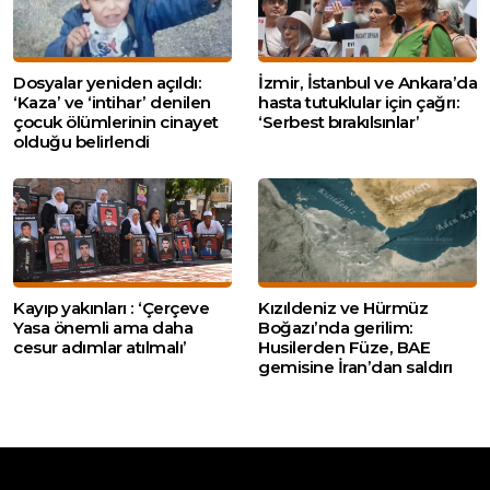
Dosyalar yeniden açıldı:
İzmir, İstanbul ve Ankara’da
‘Kaza’ ve ‘intihar’ denilen
hasta tutuklular için çağrı:
çocuk ölümlerinin cinayet
‘Serbest bırakılsınlar’
olduğu belirlendi
Kayıp yakınları : ‘Çerçeve
Kızıldeniz ve Hürmüz
Yasa önemli ama daha
Boğazı’nda gerilim:
cesur adımlar atılmalı’
Husilerden Füze, BAE
gemisine İran’dan saldırı