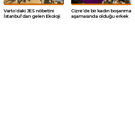
Varto’daki JES nöbetini
Cizre’de bir kadın boşanma
İstanbul’dan gelen Ekoloji
aşamasında olduğu erkek
Platformu üyeleri devraldı
tarafından vuruldu
Web sitemizde yer alan haber içerikleri izin
alınmadan, kaynak gösterilerek dahi iktibas
edilemez. Kanuna aykırı ve izinsiz olarak
kopyalanamaz, başka yerde yayınlanamaz.
HABERLER