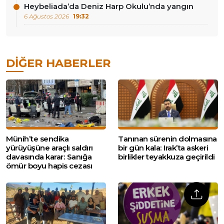
Heybeliada’da Deniz Harp Okulu’nda yangın
6 Ağustos 2026
19:32
DIĞER HABERLER
Münih’te sendika
Tanınan sürenin dolmasına
yürüyüşüne araçlı saldırı
bir gün kala: Irak’ta askeri
davasında karar: Sanığa
birlikler teyakkuza geçirildi
ömür boyu hapis cezası