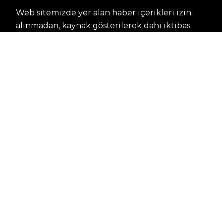
Web sitemizde yer alan haber içerikleri izin
alınmadan, kaynak gösterilerek dahi iktibas
edilemez. Kanuna aykırı ve izinsiz olarak
kopyalanamaz, başka yerde yayınlanamaz.
HABERLER
Dünya – Diplomasi
Kültür Sanat
Ekonomi – Emek
Bilim & Teknoloji
Spor