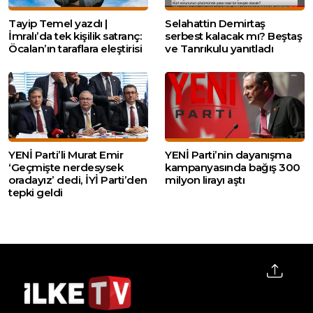
Tayip Temel yazdı |
Selahattin Demirtaş
İmralı’da tek kişilik satranç:
serbest kalacak mı? Beştaş
Öcalan’ın taraflara eleştirisi
ve Tanrıkulu yanıtladı
YENİ Parti’li Murat Emir
YENİ Parti’nin dayanışma
‘Geçmişte nerdesysek
kampanyasında bağış 300
oradayız’ dedi, İYİ Parti’den
milyon lirayı aştı
tepki geldi