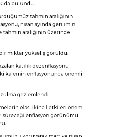
tkıda bulundu.
rdüğümüz tahmin aralığının
lasyonu, nisan ayında gerilimin
le tahmin aralığının üzerinde
ir miktar yükseliş görüldü.
azalan katılık dezenflasyonu
a iki kalemin enflasyonunda önemli
ozulma gözlemlendi.
elerin olası ikincil etkileri önem
ar süreceği enflasyon görünümü
ru.
ruşumuzu koruyarak mart ve nisan