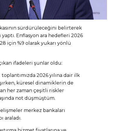
tikasının sürdürüleceğini belirterek
yaptı. Enflasyon ara hedefleri 2026
028 için %9 olarak yukarı yönlü
kan ifadeleri şunlar oldu:
toplantımızda 2026 yılına dair ilk
aşırken, küresel dinamiklerin de
an her zaman çeşitli riskler
aşında not düşmüştüm.
 gelişmeler merkez bankaları
ı araladı.
laştırma hizmet fiyatlarına ve