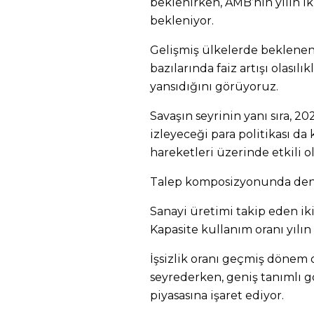
beklenirken, AMB’nin yılın ik
bekleniyor.
Gelişmiş ülkelerde beklenen 
bazılarında faiz artışı olasılı
yansıdığını görüyoruz.
Savaşın seyrinin yanı sıra, 2
izleyeceği para politikası da 
hareketleri üzerinde etkili o
Talep komposizyonunda deng
Sanayi üretimi takip eden iki
Kapasite kullanım oranı yılın i
İşsizlik oranı geçmiş dönem 
seyrederken, geniş tanımlı gö
piyasasına işaret ediyor.