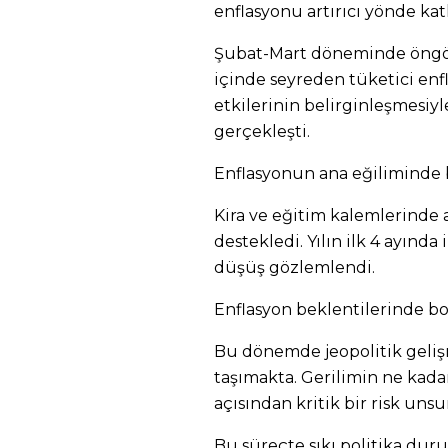
enflasyonu artırıcı yönde ka
Şubat-Mart döneminde öngö
içinde seyreden tüketici enf
etkilerinin belirginleşmesiy
gerçekleşti.
Enflasyonun ana eğiliminde b
Kira ve eğitim kalemlerinde 
destekledi. Yılın ilk 4 ayınd
düşüş gözlemlendi.
Enflasyon beklentilerinde b
Bu dönemde jeopolitik gelişm
taşımakta. Gerilimin ne kad
açısından kritik bir risk unsu
Bu süreçte sıkı politika du