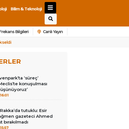
loji
Bilim & Teknoloji
Frekans Bilgileri
Canlı Yayın
kseldi
ERLER
enpark’ta ‘süreç’
‘Meclis’te konuşulması
düşünüyoruz’
16:01
akka’da tutuklu: Esir
 rağmen gazeteci Ahmed
t bırakılmadı
15:57