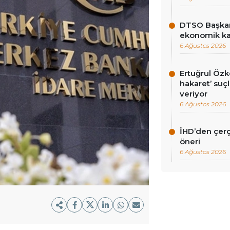
DTSO Başkan
ekonomik ka
6 Ağustos 2026
Ertuğrul Öz
hakaret’ suç
veriyor
6 Ağustos 2026
İHD’den çer
öneri
6 Ağustos 2026