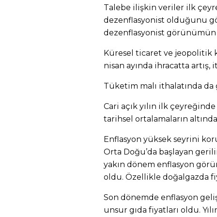
Talebe ilişkin veriler ilk çey
dezenflasyonist olduğunu gös
dezenflasyonist görünümün
Küresel ticaret ve jeopolitik
nisan ayında ihracatta artış, i
Tüketim malı ithalatında da
Cari açık yılın ilk çeyreğinde
tarihsel ortalamaların altınd
Enflasyon yüksek seyrini kor
Orta Doğu’da başlayan gerilim
yakın dönem enflasyon gör
oldu. Özellikle doğalgazda fiy
Son dönemde enflasyon gelişm
unsur gıda fiyatları oldu. Yıl