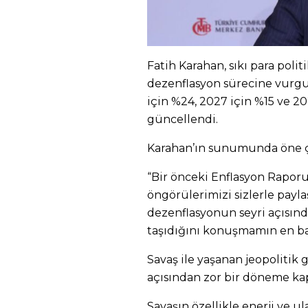
Fatih Karahan, sıkı para poli
dezenflasyon sürecine vurgu 
için %24, 2027 için %15 ve 2
güncellendi.
Karahan’ın sunumunda öne çı
“Bir önceki Enflasyon Raporu 
öngörülerimizi sizlerle payl
dezenflasyonun seyri açısınd
taşıdığını konuşmamın en b
Savaş ile yaşanan jeopolitik
açısından zor bir döneme kap
Savaşın özellikle enerji ve u