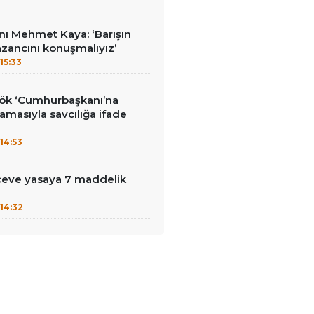
ı Mehmet Kaya: ‘Barışın
zancını konuşmalıyız’
15:33
kök ‘Cumhurbaşkanı’na
lamasıyla savcılığa ifade
14:53
çeve yasaya 7 maddelik
14:32