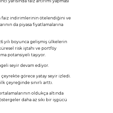
inci yarısında faiz artırımı yapması
faiz indirimlerinin ötelendiğini ve
klarının da piyasa fiyatlamalarına
026 yılı boyunca gelişmiş ülkelerin
küresel risk iştahı ve portföy
lma potansiyeli taşıyor.
eli seyir devam ediyor.
 çeyrekte görece yatay seyir izledi.
lk çeyreğinde sınırlı arttı.
ortalamalarının oldukça altında
stergeler daha az sıkı bir işgücü