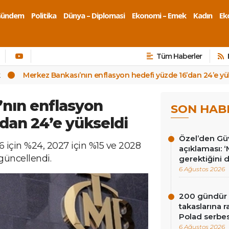
Gündem
Politika
Dünya – Diplomasi
Ekonomi – Emek
Kadın
Eko
Tüm Haberler
k
Merkez Bankası’nın enflasyon hedefi yüzde 16’dan 24’e yü
nın enflasyon
SON HAB
’dan 24’e yükseldi
Özel’den Güv
6 için %24, 2027 için %15 ve 2028
açıklaması: 
güncellendi.
gerektiğini 
6 Ağustos 2026
200 gündür R
takaslarına
Polad serbes
6 Ağustos 2026