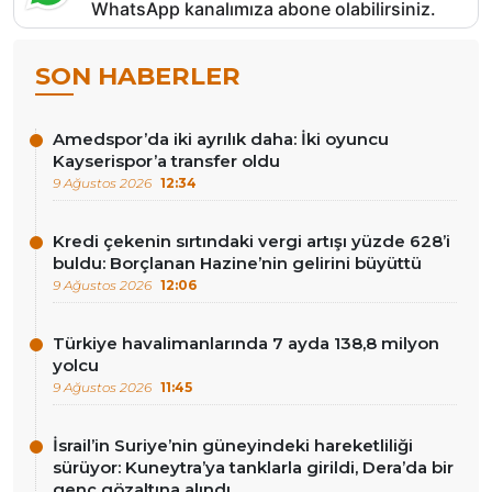
WhatsApp kanalımıza abone olabilirsiniz.
SON HABERLER
Amedspor’da iki ayrılık daha: İki oyuncu
Kayserispor’a transfer oldu
9 Ağustos 2026
12:34
Kredi çekenin sırtındaki vergi artışı yüzde 628’i
buldu: Borçlanan Hazine’nin gelirini büyüttü
9 Ağustos 2026
12:06
Türkiye havalimanlarında 7 ayda 138,8 milyon
yolcu
9 Ağustos 2026
11:45
İsrail’in Suriye’nin güneyindeki hareketliliği
sürüyor: Kuneytra’ya tanklarla girildi, Dera’da bir
genç gözaltına alındı