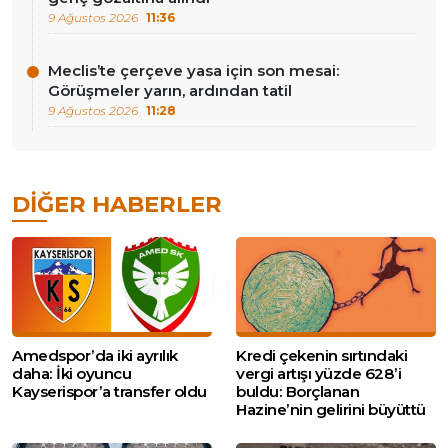
9 Ağustos 2026
11:36
Meclis’te çerçeve yasa için son mesai:
Görüşmeler yarın, ardından tatil
9 Ağustos 2026
11:28
DIĞER HABERLER
Amedspor’da iki ayrılık
Kredi çekenin sırtındaki
daha: İki oyuncu
vergi artışı yüzde 628’i
Kayserispor’a transfer oldu
buldu: Borçlanan
Hazine’nin gelirini büyüttü