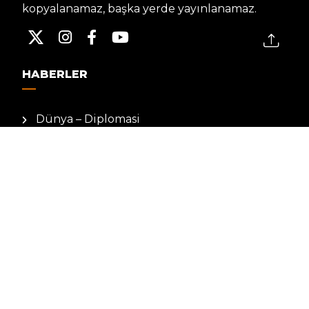
kopyalanamaz, başka yerde yayınlanamaz.
HABERLER
Dünya – Diplomasi
Kültür Sanat
Ekonomi – Emek
Bilim & Teknoloji
Spor
KVKK BILGILENDIRMESI
Kamera Aydınlatma Metni