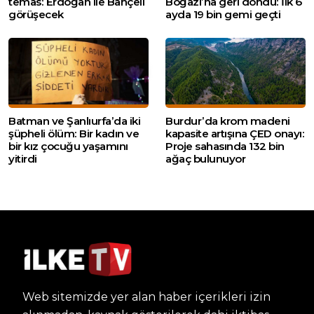
temas: Erdoğan ile Bahçeli
Boğazı’na geri döndü: İlk 6
görüşecek
ayda 19 bin gemi geçti
Batman ve Şanlıurfa’da iki
Burdur’da krom madeni
şüpheli ölüm: Bir kadın ve
kapasite artışına ÇED onayı:
bir kız çocuğu yaşamını
Proje sahasında 132 bin
yitirdi
ağaç bulunuyor
Web sitemizde yer alan haber içerikleri izin