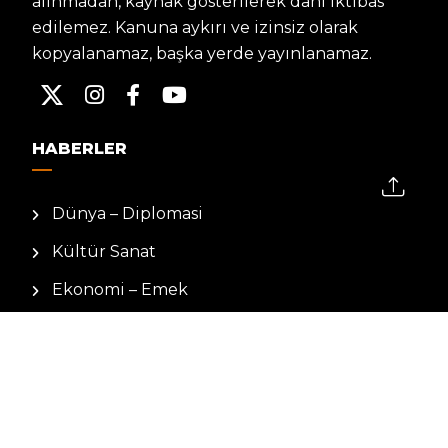
alınmadan, kaynak gösterilerek dahi iktibas
edilemez. Kanuna aykırı ve izinsiz olarak
kopyalanamaz, başka yerde yayınlanamaz.
HABERLER
Dünya – Diplomasi
Kültür Sanat
Ekonomi – Emek
Bilim & Teknoloji
Spor
KVKK BILGILENDIRMESI