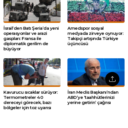
İsrail’den Batı Şeria’da yeni
Amedspor sosyal
operasyonlar ve arazi
medyada zirveye oynuyor:
gaspları: Fransa ile
Takipçi artışında Türkiye
diplomatik gerilim de
üçüncüsü
büyüyor
Kavurucu sıcaklar sürüyor:
İran Meclis Başkanı’ndan
Termometreler 40
ABD’ye ‘taahhütlerinizi
dereceyi görecek, bazı
yerine getirin’ çağrısı
bölgeler için toz uyarısı