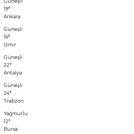
Güneşli
19°
Ankara
Güneşli
16°
İzmir
Güneşli
22°
Antalya
Güneşli
24°
Trabzon
Yağmurlu
12°
Bursa