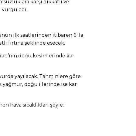
msuzluklara karşı dikkatli ve
i vurguladı.
ün ilk saatlerinden itibaren 6 ila
tli fırtına şeklinde esecek.
kari’nin doğu kesimlerinde kar
yurda yayılacak. Tahminlere göre
k yağmur, doğu illerinde ise kar
n hava sıcaklıkları şöyle: