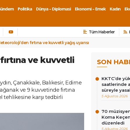
Gündem
Politika
Dünya – Diplomasi
Ekonomi – Emek
Kadın
Eko
Tüm Haberler
eteoroloji’den fırtına ve kuvvetli yağış uyarısı
fırtına ve kuvvetli
SON HAB
KKTC’de yüks
ydın, Çanakkale, Balıkesir, Edirne
saatlerinde 
sağanak ve 9 kuvvetinde fırtına
süreyle yasa
5 Ağustos 2026
l tehlikesine karşı tedbirli
70 müzisyen
Koma Keçen 
düzenledi
5 Ağustos 2026