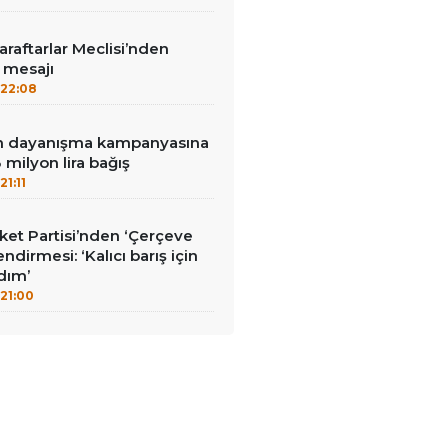
aftarlar Meclisi’nden
’ mesajı
22:08
nin dayanışma kampanyasına
milyon lira bağış
21:11
et Partisi’nden ‘Çerçeve
ndirmesi: ‘Kalıcı barış için
adım’
21:00