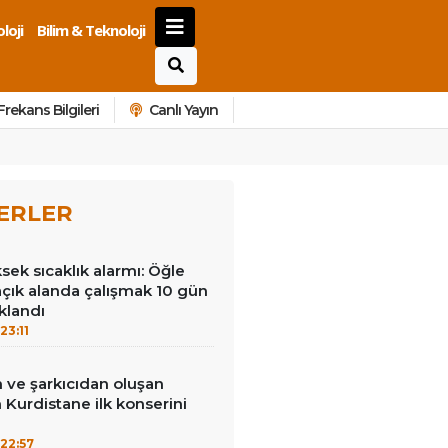
loji
Bilim & Teknoloji
Frekans Bilgileri
Canlı Yayın
ERLER
ek sıcaklık alarmı: Öğle
açık alanda çalışmak 10 gün
klandı
23:11
 ve şarkıcıdan oluşan
Kurdistane ilk konserini
22:57