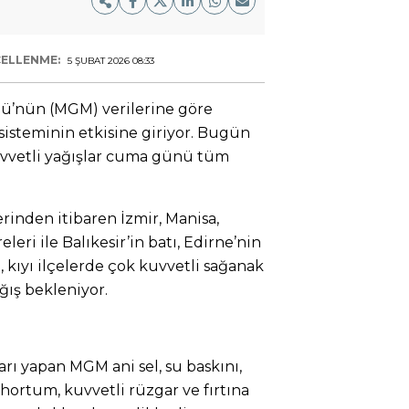
ELLENME:
5 ŞUBAT 2026 08:33
ü’nün (MGM) verilerine göre
 sisteminin etkisine giriyor. Bugün
kuvvetli yağışlar cuma günü tüm
inden itibaren İzmir, Manisa,
eri ile Balıkesir’in batı, Edirne’nin
 kıyı ilçelerde çok kuvvetli sağanak
ğış bekleniyor.
arı yapan MGM ani sel, su baskını,
a hortum, kuvvetli rüzgar ve fırtına