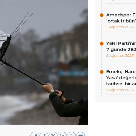
Amedspor Tar
‘ortak tribün
5 Ağustos 2026
YENİ Parti’
7 günde 283 
5 Ağustos 2026
Emekçi Harek
Yasa’ değerle
tarihsel bir 
5 Ağustos 2026