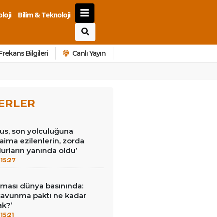
loji
Bilim & Teknoloji
Frekans Bilgileri
Canlı Yayın
ERLER
us, son yolculuğuna
Daima ezilenlerin, zorda
urların yanında oldu’
15:27
ması dünya basınında:
savunma paktı ne kadar
ak?’
15:21