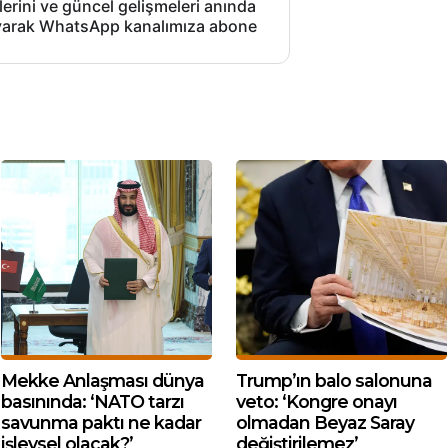
lerini ve güncel gelişmeleri anında
layarak WhatsApp kanalımıza abone
Mekke Anlaşması dünya
Trump’ın balo salonuna
basınında: ‘NATO tarzı
veto: ‘Kongre onayı
savunma paktı ne kadar
olmadan Beyaz Saray
işlevsel olacak?’
değiştirilemez’