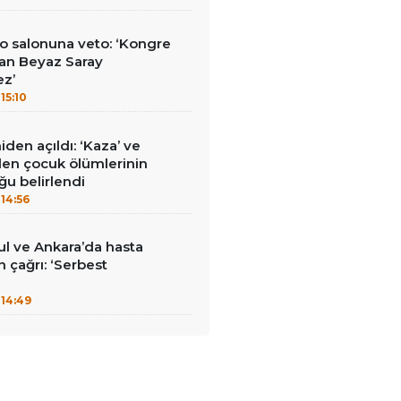
o salonuna veto: ‘Kongre
an Beyaz Saray
ez’
15:10
den açıldı: ‘Kaza’ ve
nilen çocuk ölümlerinin
ğu belirlendi
14:56
bul ve Ankara’da hasta
in çağrı: ‘Serbest
14:49