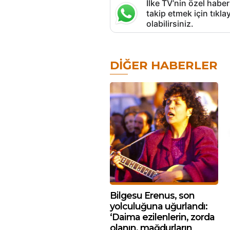
İlke TV’nin özel haber
takip etmek için tık
olabilirsiniz.
DIĞER HABERLER
Bilgesu Erenus, son
yolculuğuna uğurlandı:
‘Daima ezilenlerin, zorda
olanın, mağdurların