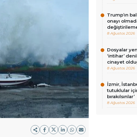
Trump’ın bal
onayı olmad
değiştirilem
8 Ağustos 2026
Dosyalar yeni
‘intihar’ de
cinayet oldu
8 Ağustos 2026
İzmir, İstan
tutuklular iç
bırakılsınlar’
8 Ağustos 2026