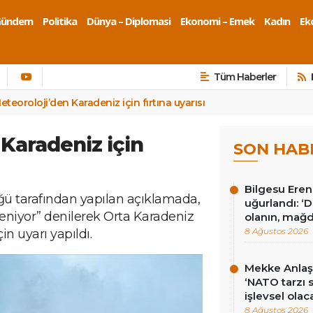
Gündem
Politika
Dünya – Diplomasi
Ekonomi – Emek
Kadın
Eko
Tüm Haberler
eteoroloji’den Karadeniz için fırtına uyarısı
 Karadeniz için
SON HAB
Bilgesu Eren
ü tarafından yapılan açıklamada,
uğurlandı: ‘
leniyor” denilerek Orta Karadeniz
olanın, mağd
8 Ağustos 2026
n uyarı yapıldı.
Mekke Anlaş
‘NATO tarzı 
işlevsel olac
8 Ağustos 2026