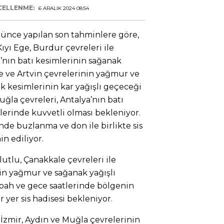
CELLENME:
6 ARALIK 2024 08:54
ünce yapılan son tahminlere göre,
ıyı Ege, Burdur çevreleri ile
’nın batı kesimlerinin sağanak
ze ve Artvin çevrelerinin yağmur ve
k kesimlerinin kar yağışlı geçeceği
uğla çevreleri, Antalya’nın batı
imlerinde kuvvetli olması bekleniyor.
de buzlanma ve don ile birlikte sis
n ediliyor.
utlu, Çanakkale çevreleri ile
in yağmur ve sağanak yağışlı
abah ve gece saatlerinde bölgenin
yer sis hadisesi bekleniyor.
 İzmir, Aydın ve Muğla çevrelerinin