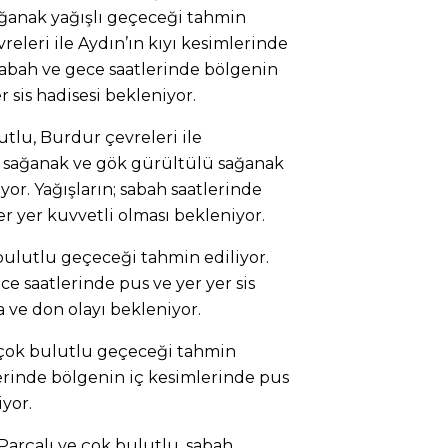
ğanak yağışlı geçeceği tahmin
vreleri ile Aydın’ın kıyı kesimlerinde
Sabah ve gece saatlerinde bölgenin
r sis hadisesi bekleniyor.
utlu, Burdur çevreleri ile
n sağanak ve gök gürültülü sağanak
yor. Yağışların; sabah saatlerinde
er yer kuvvetli olması bekleniyor.
bulutlu geçeceği tahmin ediliyor.
e saatlerinde pus ve yer yer sis
a ve don olayı bekleniyor.
 çok bulutlu geçeceği tahmin
lerinde bölgenin iç kesimlerinde pus
iyor.
Parçalı ve çok bulutlu, sabah