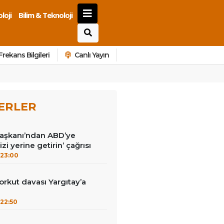
loji
Bilim & Teknoloji
Frekans Bilgileri
Canlı Yayın
ERLER
Başkanı’ndan ABD’ye
izi yerine getirin’ çağrısı
23:00
kut davası Yargıtay’a
22:50