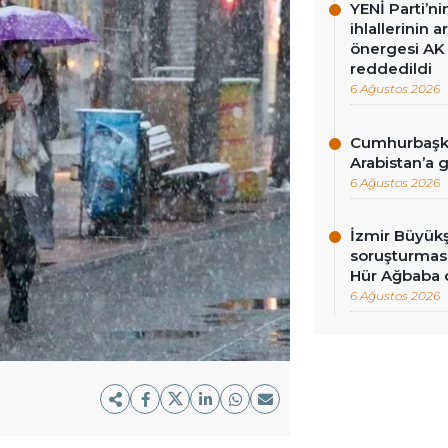
YENİ Parti’n
ihlallerinin a
önergesi AK 
reddedildi
6 Ağustos 2026
Cumhurbaşka
Arabistan’a 
6 Ağustos 2026
İzmir Büyükş
soruşturması
Hür Ağbaba 
6 Ağustos 2026