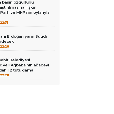
in basın özgürlüğü
raştırılmasına ilişkin
Parti ve MHP’nin oylarıyla
22:31
nı Erdoğan yarın Suudi
gidecek
22:28
ehir Belediyesi
: Veli Ağbaba’nın ağabeyi
dahil 2 tutuklama
22:20