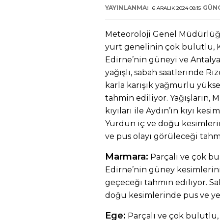
YAYINLANMA:
GÜN
6 ARALIK 2024 08:15
Meteoroloji Genel Müdürlüğ
yurt genelinin çok bulutlu, K
Edirne’nin güneyi ve Antalya
yağışlı, sabah saatlerinde Ri
karla karışık yağmurlu yükse
tahmin ediliyor. Yağışların, M
kıyıları ile Aydın’ın kıyı kes
Yurdun iç ve doğu kesimlerin
ve pus olayı görüleceği tahmi
Marmara:
Parçalı ve çok bul
Edirne’nin güney kesimlerin
geçeceği tahmin ediliyor. S
doğu kesimlerinde pus ve yer 
Ege:
Parçalı ve çok bulutlu,