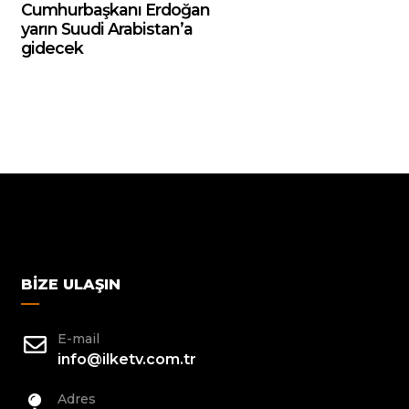
Cumhurbaşkanı Erdoğan
yarın Suudi Arabistan’a
gidecek
BIZE ULAŞIN
E-mail
info@ilketv.com.tr
Adres