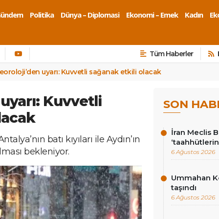
Gündem
Politika
Dünya – Diplomasi
Ekonomi – Emek
Kadın
Eko
Tüm Haberler
oroloji’den uyarı: Kuvvetli sağanak etkili olacak
uyarı: Kuvvetli
SON HAB
lacak
İran Meclis 
ntalya’nın batı kıyıları ile Aydın’ın
‘taahhütlerin
lması bekleniyor.
6 Ağustos 2026
Ummahan Kor
taşındı
6 Ağustos 2026