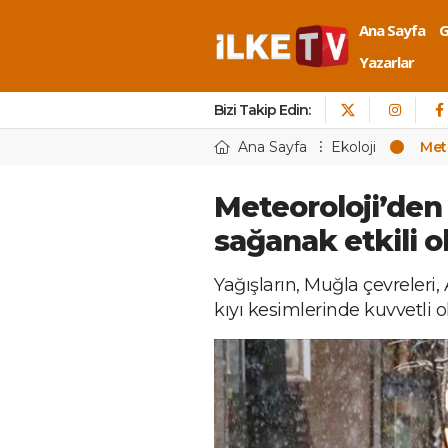
Ana Sayfa
Yazarlar
Bizi Takip Edin:
Ana Sayfa
Ekoloji
Mete
Meteoroloji’den 
sağanak etkili o
Yağışların, Muğla çevreleri, A
kıyı kesimlerinde kuvvetli o