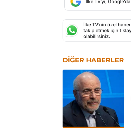
İlke TV'yi, Google'da
İlke TV’nin özel haber
takip etmek için tık
olabilirsiniz.
DIĞER HABERLER