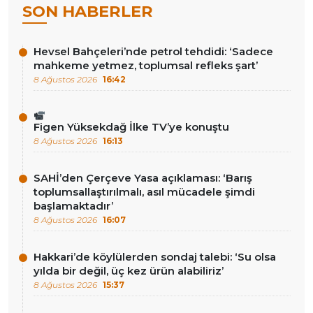
SON HABERLER
Hevsel Bahçeleri’nde petrol tehdidi: ‘Sadece
mahkeme yetmez, toplumsal refleks şart’
8 Ağustos 2026
16:42
Figen Yüksekdağ İlke TV’ye konuştu
8 Ağustos 2026
16:13
SAHİ’den Çerçeve Yasa açıklaması: ‘Barış
toplumsallaştırılmalı, asıl mücadele şimdi
başlamaktadır’
8 Ağustos 2026
16:07
Hakkari’de köylülerden sondaj talebi: ‘Su olsa
yılda bir değil, üç kez ürün alabiliriz’
8 Ağustos 2026
15:37