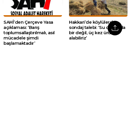
SAHİ’den Çerçeve Yasa
Hakkari’de köylülerden
açıklaması: ‘Barış
sondaj talebi: ‘Su olsa yılda
toplumsallaştırılmalı, asıl
bir değil, üç kez ürün
mücadele şimdi
alabiliriz’
başlamaktadır’
Web sitemizde yer alan haber içerikleri izin
alınmadan, kaynak gösterilerek dahi iktibas
edilemez. Kanuna aykırı ve izinsiz olarak
kopyalanamaz, başka yerde yayınlanamaz.