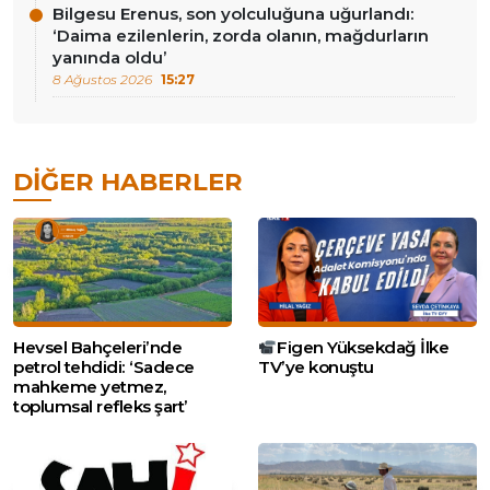
Bilgesu Erenus, son yolculuğuna uğurlandı:
‘Daima ezilenlerin, zorda olanın, mağdurların
yanında oldu’
8 Ağustos 2026
15:27
DIĞER HABERLER
Hevsel Bahçeleri’nde
Figen Yüksekdağ İlke
petrol tehdidi: ‘Sadece
TV’ye konuştu
mahkeme yetmez,
toplumsal refleks şart’