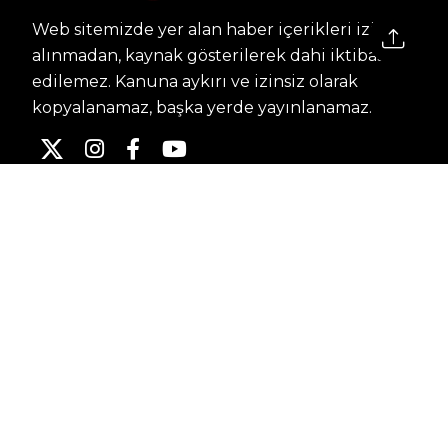
Web sitemizde yer alan haber içerikleri izin
alınmadan, kaynak gösterilerek dahi iktibas
edilemez. Kanuna aykırı ve izinsiz olarak
kopyalanamaz, başka yerde yayınlanamaz.
HABERLER
Dünya – Diplomasi
Kültür Sanat
Ekonomi – Emek
Bilim & Teknoloji
Spor