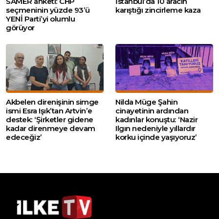
SAMER anketi: CHP
İstanbul’da 10 aracın
seçmeninin yüzde 93’ü
karıştığı zincirleme kaza
YENİ Parti’yi olumlu
görüyor
Akbelen direnişinin simge
Nilda Müge Şahin
ismi Esra Işık’tan Artvin’e
cinayetinin ardından
destek: ‘Şirketler gidene
kadınlar konuştu: ‘Nazir
kadar direnmeye devam
Ilgın nedeniyle yıllardır
edeceğiz’
korku içinde yaşıyoruz’