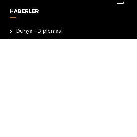
HABERLER
Dünya – Diplomasi
Kültür Sanat
Ekonomi – Emek
Bilim & Teknoloji
Spor
KVKK BILGILENDIRMESI
Kamera Aydınlatma Metni
Hizmet Şartları
Çerez Politikası