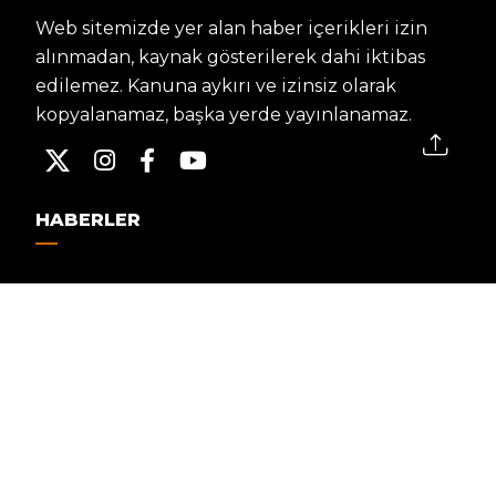
Web sitemizde yer alan haber içerikleri izin
alınmadan, kaynak gösterilerek dahi iktibas
edilemez. Kanuna aykırı ve izinsiz olarak
kopyalanamaz, başka yerde yayınlanamaz.
HABERLER
Dünya – Diplomasi
Kültür Sanat
Ekonomi – Emek
Bilim & Teknoloji
Spor