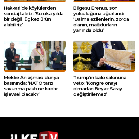
Hakkari’de köylülerden
Bilgesu Erenus, son
sondaj talebi: ‘Su olsa yılda
yolculuğuna uğurlandı:
bir değil, üç kez ürün
‘Daima ezilenlerin, zorda
alabiliriz’
olanın, mağdurların
yanında oldu’
Mekke Anlaşması dünya
Trump’ın balo salonuna
basınında: ‘NATO tarzı
veto: ‘Kongre onayı
savunma paktı ne kadar
olmadan Beyaz Saray
işlevsel olacak?’
değiştirilemez’