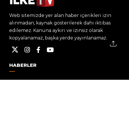
Web sitemizde yer alan haber içerikleri izin
alınmadan, kaynak gösterilerek dahi iktibas
edilemez. Kanuna aykırı ve izinsiz olarak
kopyalanamaz, başka yerde yayınlanamaz.
HABERLER
Dünya – Diplomasi
Kültür Sanat
Ekonomi – Emek
Bilim & Teknoloji
Spor