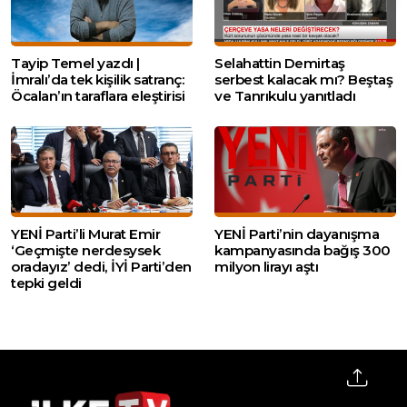
Tayip Temel yazdı |
Selahattin Demirtaş
İmralı’da tek kişilik satranç:
serbest kalacak mı? Beştaş
Öcalan’ın taraflara eleştirisi
ve Tanrıkulu yanıtladı
YENİ Parti’li Murat Emir
YENİ Parti’nin dayanışma
‘Geçmişte nerdesysek
kampanyasında bağış 300
oradayız’ dedi, İYİ Parti’den
milyon lirayı aştı
tepki geldi