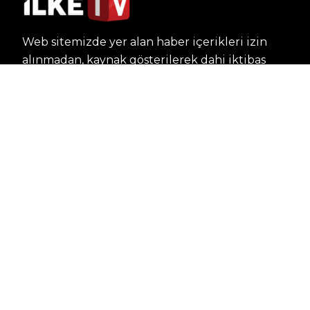
Web sitemizde yer alan haber içerikleri izin
alınmadan, kaynak gösterilerek dahi iktibas
edilemez. Kanuna aykırı ve izinsiz olarak
kopyalanamaz, başka yerde yayınlanamaz.
HABERLER
Dünya – Diplomasi
Kültür Sanat
Ekonomi – Emek
Bilim & Teknoloji