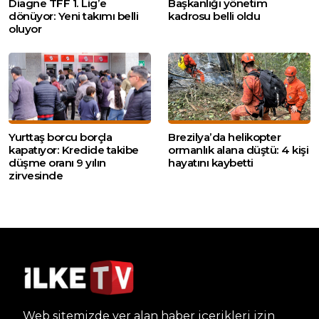
Diagne TFF 1. Lig’e
Başkanlığı yönetim
dönüyor: Yeni takımı belli
kadrosu belli oldu
oluyor
Yurttaş borcu borçla
Brezilya’da helikopter
kapatıyor: Kredide takibe
ormanlık alana düştü: 4 kişi
düşme oranı 9 yılın
hayatını kaybetti
zirvesinde
Web sitemizde yer alan haber içerikleri izin