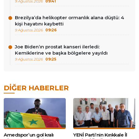
9 Ağustos 2026
09:41
Brezilya’da helikopter ormanlık alana düştü: 4
kişi hayatını kaybetti
9 Ağustos 2026
09:26
Joe Biden’ın prostat kanseri ilerledi:
Kemiklerine ve başka bölgelere yayıldı
9 Ağustos 2026
09:25
DIĞER HABERLER
Amedspor’un gol kralı
YENİ Parti’nin Kırıkkale İl