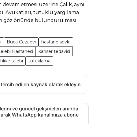
n devam etmesi üzerine Çalık, aynı
i. Avukatları, tutuklu yargılama
n göz önünde bulundurulması
i
Buca Cezaevi
hastane sevki
Çelebi Hastanesi
kanser tedavisi
hliye talebi
tutuklama
 tercih edilen kaynak olarak ekleyin
lerini ve güncel gelişmeleri anında
layarak WhatsApp kanalımıza abone