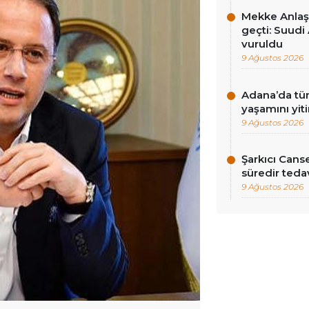
Mekke Anlaş
geçti: Suudi 
vuruldu
9 Ağustos 2026
Adana’da tün
yaşamını yiti
9 Ağustos 2026
Şarkıcı Cans
süredir teda
9 Ağustos 2026