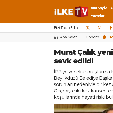
Ana Sayfa
Yazarlar
Bizi Takip Edin:
Ana Sayfa
Gündem
M
Murat Çalık yen
sevk edildi
İBB’ye yönelik soruşturma
Beylikdüzü Belediye Başkan
sorunları nedeniyle bir kez 
Geçmişte iki kez kanser ted
koşullarında hayati riski bul