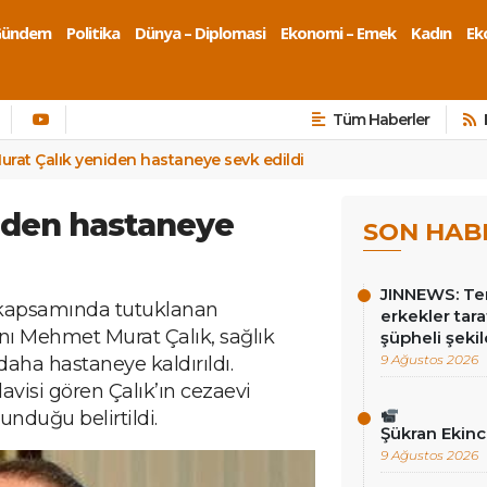
Gündem
Politika
Dünya – Diplomasi
Ekonomi – Emek
Kadın
Eko
Tüm Haberler
urat Çalık yeniden hastaneye sevk edildi
iden hastaneye
SON HAB
JINNEWS: Te
 kapsamında tutuklanan
erkekler tar
ı Mehmet Murat Çalık, sağlık
şüpheli şekil
9 Ağustos 2026
daha hastaneye kaldırıldı.
avisi gören Çalık’ın cezaevi
unduğu belirtildi.
Şükran Ekin
9 Ağustos 2026