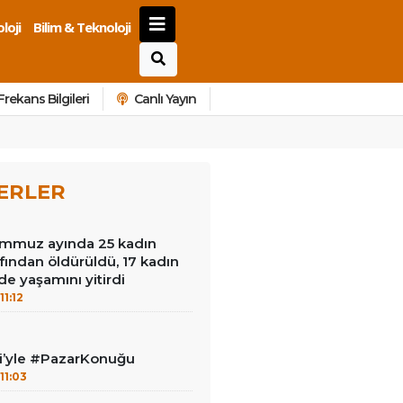
loji
Bilim & Teknoloji
Frekans Bilgileri
Canlı Yayın
ERLER
mmuz ayında 25 kadın
afından öldürüldü, 17 kadın
de yaşamını yitirdi
11:12
ci’yle #PazarKonuğu
11:03