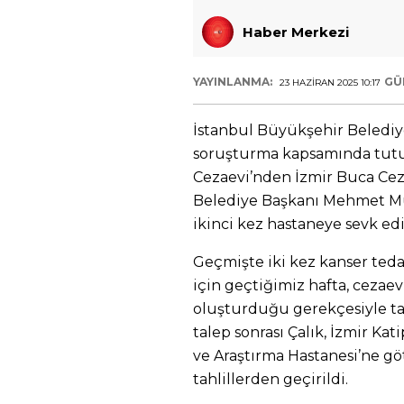
Haber Merkezi
YAYINLANMA:
GÜ
23 HAZIRAN 2025 10:17
İstanbul Büyükşehir Belediye
soruşturma kapsamında tutuk
Cezaevi’nden İzmir Buca Cez
Belediye Başkanı Mehmet Mu
ikinci kez hastaneye sevk edi
Geçmişte iki kez kanser teda
için geçtiğimiz hafta, cezaevi
oluşturduğu gerekçesiyle t
talep sonrası Çalık, İzmir Ka
ve Araştırma Hastanesi’ne göt
tahlillerden geçirildi.