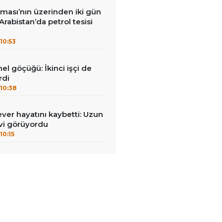
ması’nın üzerinden iki gün
Arabistan’da petrol tesisi
10:53
el göçüğü: İkinci işçi de
rdi
10:38
ever hayatını kaybetti: Uzun
vi görüyordu
10:15