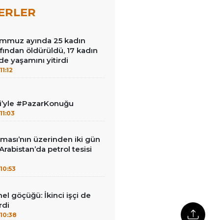
ERLER
mmuz ayında 25 kadın
afından öldürüldü, 17 kadın
de yaşamını yitirdi
11:12
ci’yle #PazarKonuğu
11:03
ması’nın üzerinden iki gün
Arabistan’da petrol tesisi
10:53
el göçüğü: İkinci işçi de
rdi
10:38