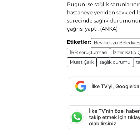
Bugün ise sağlık sorunlarını
hastaneye yeniden sevk edild
sürecinde sağlık durumunu
çağrısı yaptı. (ANKA)
Etiketler:
Beylikdüzü Belediyes
İBB soruşturması
İzmir Katip 
Murat Çalık
sağlık durumu
ta
İlke TV'yi, Google'da
İlke TV’nin özel haber
takip etmek için tık
olabilirsiniz.