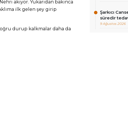
 Nehri akıyor. Yukarıdan bakınca
Aklıma ilk gelen şey girip
Şarkıcı Cans
süredir teda
9 Ağustos 2026
 doğru durup kalkmalar daha da
 bitmiş ama uzatmalar devam ediyor.
, bilemiyorum. Son on yıldır
giderme bahsinde her şey o kadar
balığa anlam vermeye çalışıyorum.
erle çevrili alanda devasa
 iş makinaları görünüyor. Uzaktan
liyor.
ğaçları ufukta belirmeye başladı
lleştirilecek olan çimento fabrikası.
 ve dikkatim keskin. Birçok
çbir ayrıntı kaçmıyor gözümden.
derken Diyarbakır-Urfa yoluna