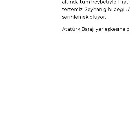
altında tüm heybetiyle Fırat
tertemiz. Seyhan gibi değil. 
serinlemek oluyor.
Atatürk Barajı yerleşkesine
sıklaşıyor. Baraj çalışmaları
GAP projesi işleri de olabilir
memleketin eşitsizliklerini 
bu projeye bağlandı ki, kala
İlerlerken yolun solunda çitl
tekerlekleriyle park edilmiş
daha çok çürüyormuş gibi ge
Bozova’yı geçiyoruz. Fıstık a
bile. Sağ tarafta sonradan öze
Daha önce kat etmediğim yol
nedenle de heyecanlıyım. Hi
Sağa keskin bir dönüş aldık 