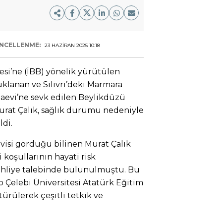
NCELLENME:
23 HAZIRAN 2025 10:18
si’ne (İBB) yönelik yürütülen
lanan ve Silivri’deki Marmara
aevi’ne sevk edilen Beylikdüzü
rat Çalık, sağlık durumu nedeniyle
ldi.
visi gördüğü bilinen Murat Çalık
 koşullarının hayati risk
ahliye talebinde bulunulmuştu. Bu
tip Çelebi Üniversitesi Atatürk Eğitim
ürülerek çeşitli tetkik ve