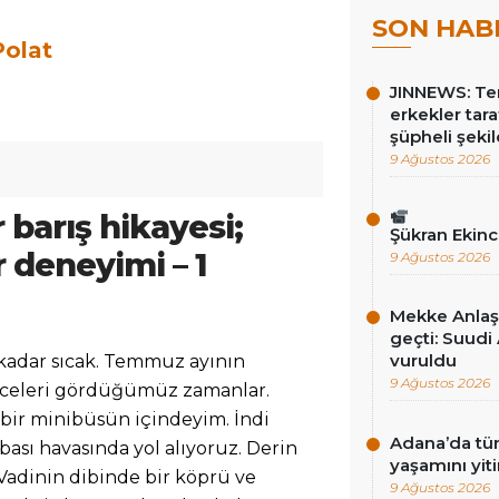
SON HAB
Polat
5
JINNEWS: Te
erkekler tar
şüpheli şekil
9 Ağustos 2026
 barış hikayesi;
Şükran Ekin
 deneyimi – 1
9 Ağustos 2026
Mekke Anlaş
geçti: Suudi 
vuruldu
 kadar sıcak. Temmuz ayının
9 Ağustos 2026
receleri gördüğümüz zamanlar.
bir minibüsün içindeyim. İndi
Adana’da tün
bası havasında yol alıyoruz. Derin
yaşamını yiti
 Vadinin dibinde bir köprü ve
9 Ağustos 2026