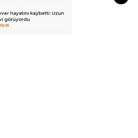
ever hayatını kaybetti: Uzun
vi görüyordu
10:15