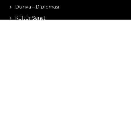
Dünya – Diplomasi
Kültür Sanat
Ekonomi – Emek
Bilim & Teknoloji
Spor
KVKK BILGILENDIRMESI
Kamera Aydınlatma Metni
Hizmet Şartları
Çerez Politikası
Müşteri Aydınlatma Metni
Kişisel Verileri Koruma Kanunu