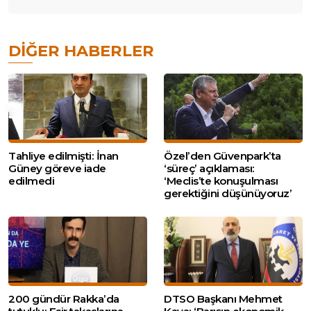
DIĞER HABERLER
Tahliye edilmişti: İnan
Özel’den Güvenpark’ta
Güney göreve iade
‘süreç’ açıklaması:
edilmedi
‘Meclis’te konuşulması
gerektiğini düşünüyoruz’
200 gündür Rakka’da
DTSO Başkanı Mehmet