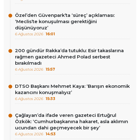
Özel’den Güvenpark’ta ‘süreç’ açıklaması:
‘Meclis’te konuşulması gerektiğini
düşünüyoruz’
6 Ağustos 2026
16:01
200 gündür Rakka’da tutuklu: Esir takaslarına
rağmen gazeteci Ahmed Polad serbest
bırakılmadı
6 Ağustos 2026
15:57
DTSO Başkanı Mehmet Kaya: ‘Barışın ekonomik
kazancını konuşmalıyız’
6 Ağustos 2026
15:33
Çağlayan’da ifade veren gazeteci Ertuğrul
Özkök: ‘Cumhurbaşkanına hakaret, asla aklımın
ucundan dahi geçmeyecek bir şey’
6 Ağustos 2026
14:53