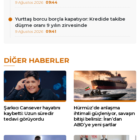
9 Ağustos 2026
09:44
Yurttaş borcu borçla kapatıyor: Kredide takibe
düşme oranı 9 yılın zirvesinde
9 Ağustos 2026
09:41
DIĞER HABERLER
Şarkıcı Cansever hayatını
Hürmüz’de anlaşma
kaybetti: Uzun süredir
ihtimali güçleniyor, savaşın
tedavi görüyordu
bitişi belirsiz: İran’dan
ABD’ye yeni şartlar