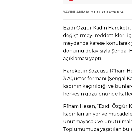
YAYINLANMA:
2 HAZIRAN 2026 12:14
Ezidi Özgür Kadın Hareketi , 
değiştirmeyi reddettikleri iç
meydanda kafese konularak ya
dönümü dolayısıyla Şengal H
açıklaması yaptı.
Hareketin Sözcüsü Rîham He
3 Ağustos fermanı (Şengal Kat
kadının kaçırıldığı ve bunla
herkesin gözü önünde katledil
Rîham Hesen, “Ezidi Özgür K
kadınları anıyor ve mücadele
unutmayacak ve unutulmalar
Toplumumuza yaşatılan bu ac