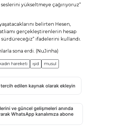
n seslerini yükseltmeye çağırıyoruz”
 yaşatacaklarını belirten Hesen,
atliamı gerçekleştirenlerin hesap
ürdüreceğiz” ifadelerini kullandı.
nlarla sona erdi. (NuJinha)
 kadın hareketi
ışid
musul
 tercih edilen kaynak olarak ekleyin
lerini ve güncel gelişmeleri anında
layarak WhatsApp kanalımıza abone