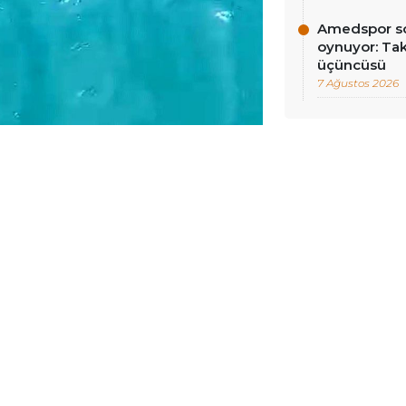
Amedspor so
oynuyor: Tak
üçüncüsü
7 Ağustos 2026
li köyü Oluza mevkii açıklarında
 edildi.
2 Acil Çağrı Merkezi’ne bildirirken
Güvenlik ve jandarma ekipleri sevk