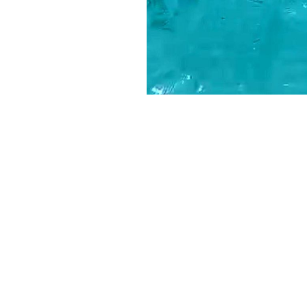
Haber Merkezi
YAYINLANMA:
2 HAZIRAN 2026 11:50
Ayancık ilçesine bağlı Bahçe
denizde şüpheli bir cisim fark
Yurttaşların durumu hemen 11
ihbar üzerine bölgeye Sahil 
edildi.