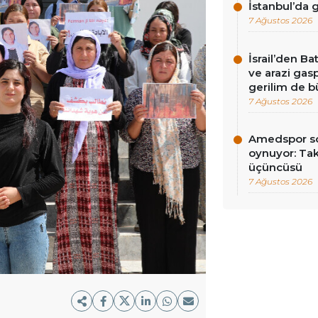
İstanbul’da
7 Ağustos 2026
İsrail’den Ba
ve arazi gasp
gerilim de 
7 Ağustos 2026
Amedspor so
oynuyor: Tak
üçüncüsü
7 Ağustos 2026