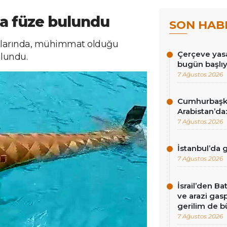
da füze bulundu
SON HAB
ıklarında, mühimmat olduğu
Çerçeve yasa
ulundu.
bugün başlı
7 Ağustos 2026
Cumhurbaşk
Arabistan’da:
7 Ağustos 2026
İstanbul’da
7 Ağustos 2026
İsrail’den Ba
ve arazi gasp
gerilim de 
7 Ağustos 2026