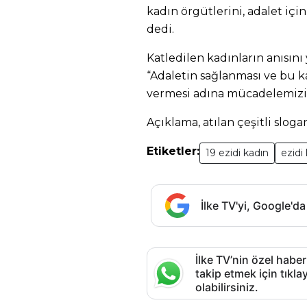
kadın örgütlerini, adalet içi
dedi.
Katledilen kadınların anısını
“Adaletin sağlanması ve bu k
vermesi adına mücadelemizi s
Açıklama, atılan çeşitli sloga
Etiketler:
19 ezidi kadın
ezidi
İlke TV'yi, Google'da
İlke TV’nin özel haber
takip etmek için tık
olabilirsiniz.