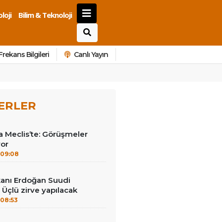
loji
Bilim & Teknoloji
Frekans Bilgileri
Canlı Yayın
ERLER
 Meclis’te: Görüşmeler
yor
09:08
anı Erdoğan Suudi
 Üçlü zirve yapılacak
08:53