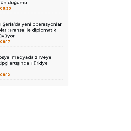
 gün doğumu
08:30
tı Şeria’da yeni operasyonlar
ları: Fransa ile diplomatik
büyüyor
08:17
syal medyada zirveye
ipçi artışında Türkiye
08:12