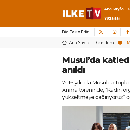
Ana Sayfa
Yazarlar
Bizi Takip Edin:
Ana Sayfa
Gündem
M
Musul’da katledi
anıldı
2016 yılında Musul’da toplu 
Anma töreninde, “Kadın örgüt
yükseltmeye çağırıyoruz” de