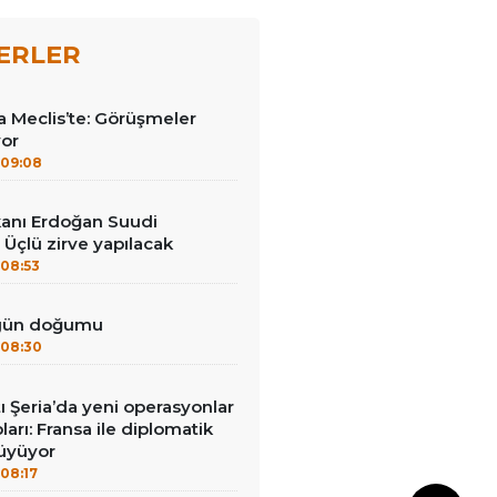
ERLER
 Meclis’te: Görüşmeler
yor
09:08
anı Erdoğan Suudi
 Üçlü zirve yapılacak
08:53
 gün doğumu
08:30
tı Şeria’da yeni operasyonlar
ları: Fransa ile diplomatik
büyüyor
08:17