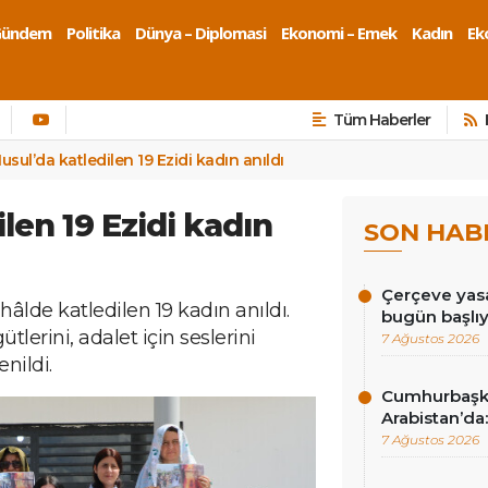
Gündem
Politika
Dünya – Diplomasi
Ekonomi – Emek
Kadın
Eko
Tüm Haberler
usul’da katledilen 19 Ezidi kadın anıldı
len 19 Ezidi kadın
SON HAB
Çerçeve yasa
hâlde katledilen 19 kadın anıldı.
bugün başlı
lerini, adalet için seslerini
7 Ağustos 2026
nildi.
Cumhurbaşk
Arabistan’da:
7 Ağustos 2026