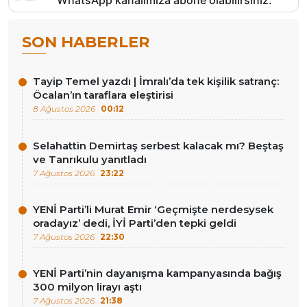
WhatsApp kanalımıza abone olabilirsiniz.
SON HABERLER
Tayip Temel yazdı | İmralı’da tek kişilik satranç:
Öcalan’ın taraflara eleştirisi
8 Ağustos 2026
00:12
Selahattin Demirtaş serbest kalacak mı? Beştaş
ve Tanrıkulu yanıtladı
7 Ağustos 2026
23:22
YENİ Parti’li Murat Emir ‘Geçmişte nerdesysek
oradayız’ dedi, İYİ Parti’den tepki geldi
7 Ağustos 2026
22:30
YENİ Parti’nin dayanışma kampanyasında bağış
300 milyon lirayı aştı
7 Ağustos 2026
21:38