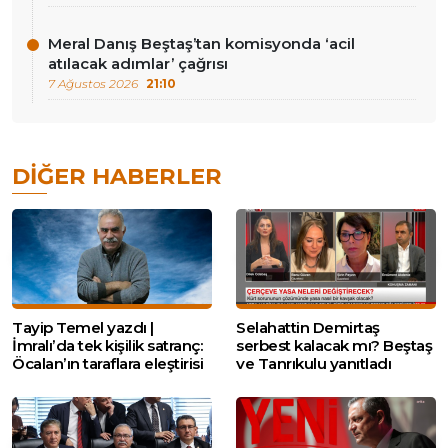
Meral Danış Beştaş’tan komisyonda ‘acil
atılacak adımlar’ çağrısı
7 Ağustos 2026
21:10
DIĞER HABERLER
Tayip Temel yazdı |
Selahattin Demirtaş
İmralı’da tek kişilik satranç:
serbest kalacak mı? Beştaş
Öcalan’ın taraflara eleştirisi
ve Tanrıkulu yanıtladı