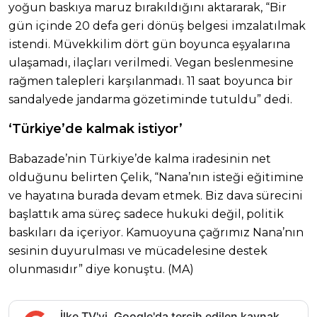
yoğun baskıya maruz bırakıldığını aktararak, “Bir
gün içinde 20 defa geri dönüş belgesi imzalatılmak
istendi. Müvekkilim dört gün boyunca eşyalarına
ulaşamadı, ilaçları verilmedi. Vegan beslenmesine
rağmen talepleri karşılanmadı. 11 saat boyunca bir
sandalyede jandarma gözetiminde tutuldu” dedi.
‘Türkiye’de kalmak istiyor’
Babazade’nin Türkiye’de kalma iradesinin net
olduğunu belirten Çelik, “Nana’nın isteği eğitimine
ve hayatına burada devam etmek. Biz dava sürecini
başlattık ama süreç sadece hukuki değil, politik
baskıları da içeriyor. Kamuoyuna çağrımız Nana’nın
sesinin duyurulması ve mücadelesine destek
olunmasıdır” diye konuştu. (MA)
İlke TV'yi, Google'da tercih edilen kaynak