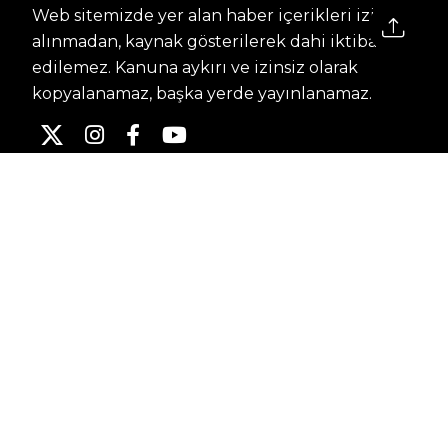
Web sitemizde yer alan haber içerikleri izin
alınmadan, kaynak gösterilerek dahi iktibas
edilemez. Kanuna aykırı ve izinsiz olarak
kopyalanamaz, başka yerde yayınlanamaz.
HABERLER
Dünya – Diplomasi
Kültür Sanat
Ekonomi – Emek
Bilim & Teknoloji
Spor