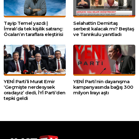
Tayip Temel yazdı |
Selahattin Demirtaş
İmralı’da tek kişilik satranç:
serbest kalacak mı? Beştaş
Öcalan’ın taraflara eleştirisi
ve Tanrıkulu yanıtladı
YENİ Parti’li Murat Emir
YENİ Parti’nin dayanışma
‘Geçmişte nerdesysek
kampanyasında bağış 300
oradayız’ dedi, İYİ Parti’den
milyon lirayı aştı
tepki geldi