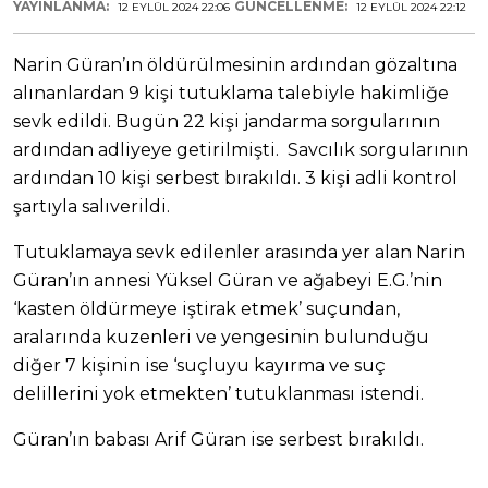
YAYINLANMA:
GÜNCELLENME:
12 EYLÜL 2024 22:06
12 EYLÜL 2024 22:12
Narin Güran’ın öldürülmesinin ardından gözaltına
alınanlardan 9 kişi tutuklama talebiyle hakimliğe
sevk edildi. Bugün 22 kişi jandarma sorgularının
ardından adliyeye getirilmişti. Savcılık sorgularının
ardından 10 kişi serbest bırakıldı. 3 kişi adli kontrol
şartıyla salıverildi.
Tutuklamaya sevk edilenler arasında yer alan Narin
Güran’ın annesi Yüksel Güran ve ağabeyi E.G.’nin
‘kasten öldürmeye iştirak etmek’ suçundan,
aralarında kuzenleri ve yengesinin bulunduğu
diğer 7 kişinin ise ‘suçluyu kayırma ve suç
delillerini yok etmekten’ tutuklanması istendi.
Güran’ın babası Arif Güran ise serbest bırakıldı.