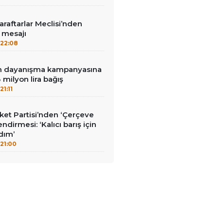
aftarlar Meclisi’nden
’ mesajı
22:08
nin dayanışma kampanyasına
milyon lira bağış
21:11
et Partisi’nden ‘Çerçeve
ndirmesi: ‘Kalıcı barış için
adım’
21:00