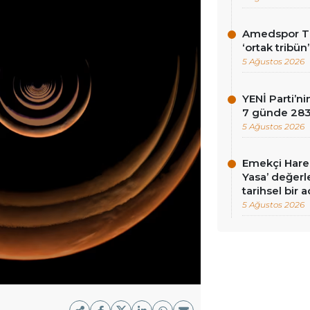
Amedspor Tar
‘ortak tribün
5 Ağustos 2026
YENİ Parti’
7 günde 283 
5 Ağustos 2026
Emekçi Harek
Yasa’ değerle
tarihsel bir 
5 Ağustos 2026