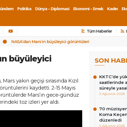
Gündem
Politika
Dünya – Diplomasi
Ekonomi – Emek
Kadın
Eko
Tüm Haberler
NASA’dan Mars’ın büyüleyici görüntüleri
n büyüleyici
SON HAB
KKTC’de yüks
 Mars yakın geçişi sırasında Kızıl
saatlerinde 
rüntülerini kaydetti. 2-15 Mayıs
süreyle yasa
5 Ağustos 2026
 görüntülerde Mars’ın gece-gündüz
indeki toz izleri yer aldı.
70 müzisyen
Koma Keçen 
düzenledi
5 Ağustos 2026