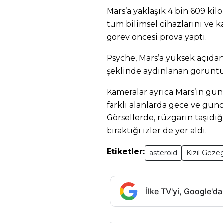
Mars’a yaklaşık 4 bin 609 kil
tüm bilimsel cihazlarını ve k
görev öncesi prova yaptı.
Psyche, Mars’a yüksek açıdan
şeklinde aydınlanan görüntül
Kameralar ayrıca Mars’ın gü
farklı alanlarda gece ve gün
Görsellerde, rüzgarın taşıdığ
bıraktığı izler de yer aldı.
Etiketler:
asteroid
Kızıl Geze
İlke TV'yi, Google'da