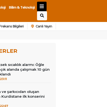
loji
Bilim & Teknoloji
Frekans Bilgileri
Canlı Yayın
ERLER
ek sıcaklık alarmı: Öğle
açık alanda çalışmak 10 gün
klandı
23:11
 ve şarkıcıdan oluşan
Kurdistane ilk konserini
22:57