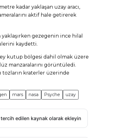
ometre kadar yaklaşan uzay aracı,
ameralarını aktif hale getirerek
 yaklaşırken gezegenin ince hilal
erini kaydetti.
ney kutup bölgesi dahil olmak üzere
düz manzaralarını görüntüledi.
ı tozların kraterler üzerinde
gen
mars
nasa
Psyche
uzay
 tercih edilen kaynak olarak ekleyin