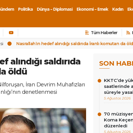
Gündem
Politika
Dünya – Diplomasi
Ekonomi – Emek
Kadın
Eko
Tüm Haberler
si
Nasrallah’ın hedef alındığı saldırıda İranlı komutan da öl
f alındığı saldırıda
SON HAB
da öldü
KKTC’de yüks
ilforuşan, İran Devrim Muhafızları
saatlerinde 
lığı’nın denetlenmesi
süreyle yasa
5 Ağustos 2026
70 müzisyen
Koma Keçen 
düzenledi
5 Ağustos 2026