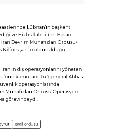
saatlerinde Lübnan’ın başkent
iği ve Hizbullah Lideri Hasan
a, İran Devrim Muhafızları Ordusu/
 Nilforuşan’ın öldürüldüğü
, İran’ın dış operasyonlarını yöneten
ücü’nün komutanı Tuğgeneral Abbas
 güvenlik operasyonlarında
rim Muhafızları Ordusu Operasyon
si görevindeydi.
eyrut
İsrail ordusu