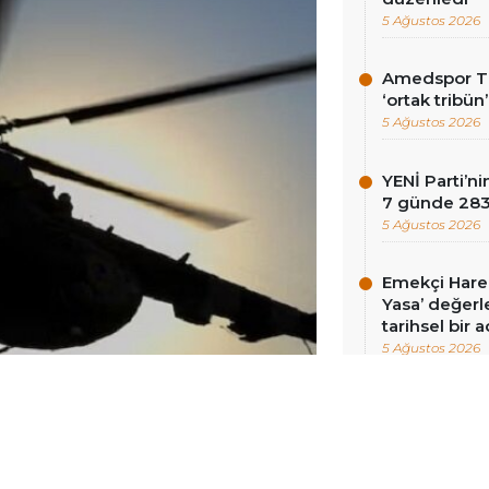
5 Ağustos 2026
Amedspor Tar
‘ortak tribün
5 Ağustos 2026
YENİ Parti’
7 günde 283 
5 Ağustos 2026
Emekçi Harek
Yasa’ değerle
tarihsel bir 
5 Ağustos 2026