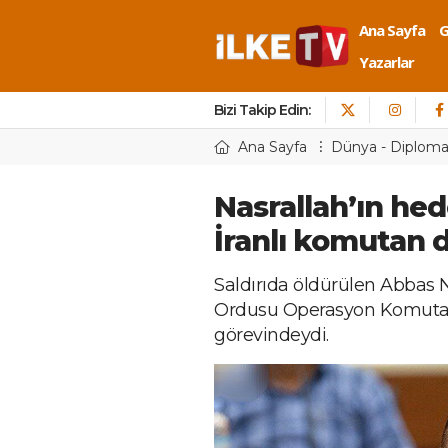
Ana Sayfa
Yazarlar
Bizi Takip Edin:
Ana Sayfa
Dünya - Diploma
Nasrallah’ın hede
İranlı komutan 
Saldırıda öldürülen Abbas N
Ordusu Operasyon Komutan
görevindeydi.