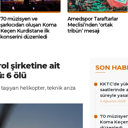
70 müzisyen ve
Amedspor Taraftarlar
şarkıcıdan oluşan Koma
Meclisi’nden ‘ortak
Keçen Kurdistane ilk
tribün’ mesajı
konserini düzenledi
ol şirketine ait
SON HAB
: 6 ölü
KKTC’de yüks
taşıyan helikopter, teknik arıza
saatlerinde 
süreyle yasa
5 Ağustos 2026
70 müzisyen
Koma Keçen 
düzenledi