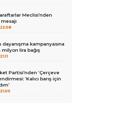
aftarlar Meclisi’nden
’ mesajı
22:08
nin dayanışma kampanyasına
milyon lira bağış
21:11
et Partisi’nden ‘Çerçeve
ndirmesi: ‘Kalıcı barış için
adım’
21:00