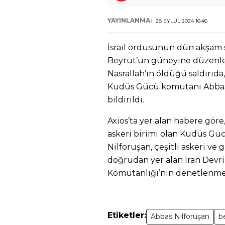
YAYINLANMA:
28 EYLÜL 2024 16:46
İsrail ordusunun dün akşam 
Beyrut’un güneyine düzenled
Nasrallah’ın öldüğü saldırıd
Kudüs Gücü komutanı Abbas
bildirildi.
Axios’ta yer alan habere göre
askeri birimi olan Kudüs G
Nilforuşan, çeşitli askeri ve
doğrudan yer alan İran Dev
Komutanlığı’nın denetlenme
Etiketler:
Abbas Nilforuşan
b