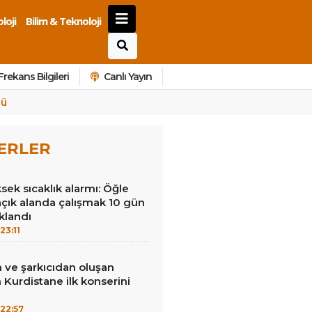
loji
Bilim & Teknoloji
Frekans Bilgileri
Canlı Yayın
dü
ERLER
ek sıcaklık alarmı: Öğle
açık alanda çalışmak 10 gün
klandı
23:11
 ve şarkıcıdan oluşan
Kurdistane ilk konserini
22:57