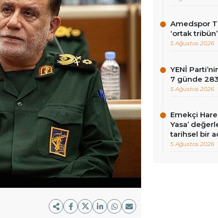
Amedspor Tar
‘ortak tribün
5 Ağustos 2026
YENİ Parti’
7 günde 283 
5 Ağustos 2026
Emekçi Harek
Yasa’ değerle
tarihsel bir 
5 Ağustos 2026