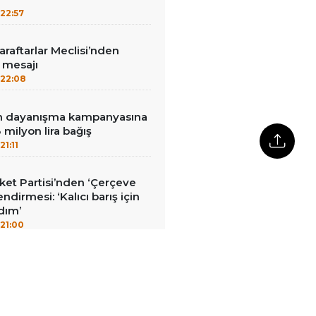
22:57
aftarlar Meclisi’nden
’ mesajı
22:08
nin dayanışma kampanyasına
milyon lira bağış
21:11
et Partisi’nden ‘Çerçeve
ndirmesi: ‘Kalıcı barış için
adım’
21:00