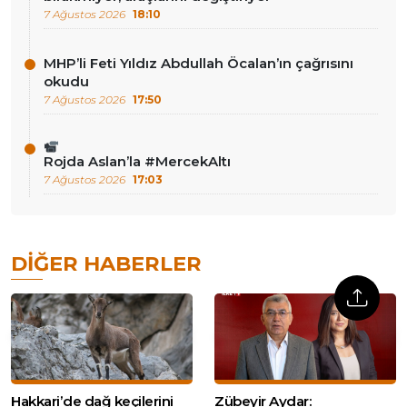
7 Ağustos 2026
18:10
MHP’li Feti Yıldız Abdullah Öcalan’ın çağrısını
okudu
7 Ağustos 2026
17:50
Rojda Aslan’la #MercekAltı
7 Ağustos 2026
17:03
DIĞER HABERLER
Hakkari’de dağ keçilerini
Zübeyir Aydar: