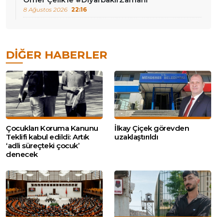
8 Ağustos 2026
22:16
DIĞER HABERLER
Çocukları Koruma Kanunu
İlkay Çiçek görevden
Teklifi kabul edildi: Artık
uzaklaştırıldı
‘adli süreçteki çocuk’
denecek