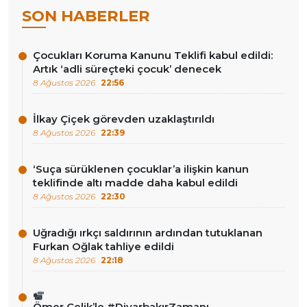
SON HABERLER
Çocukları Koruma Kanunu Teklifi kabul edildi:
Artık ‘adli süreçteki çocuk’ denecek
8 Ağustos 2026
22:56
İlkay Çiçek görevden uzaklaştırıldı
8 Ağustos 2026
22:39
‘Suça sürüklenen çocuklar’a ilişkin kanun
teklifinde altı madde daha kabul edildi
8 Ağustos 2026
22:30
Uğradığı ırkçı saldırının ardından tutuklanan
Furkan Oğlak tahliye edildi
8 Ağustos 2026
22:18
Ömer Çelik’le #DiyarbakırZamanı