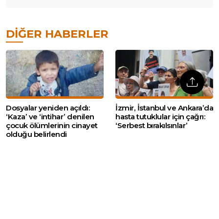
DIĞER HABERLER
Dosyalar yeniden açıldı:
İzmir, İstanbul ve Ankara’da
‘Kaza’ ve ‘intihar’ denilen
hasta tutuklular için çağrı:
çocuk ölümlerinin cinayet
‘Serbest bırakılsınlar’
olduğu belirlendi
Kayıp yakınları : ‘Çerçeve
Kızıldeniz ve Hürmüz
Yasa önemli ama daha
Boğazı’nda gerilim: