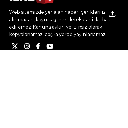
Web sitemizde yer alan haber içerikleri izin
alınmadan, kaynak gösterilerek dahi iktibas
edilemez. Kanuna aykırı ve izinsiz olarak
kopyalanamaz, başka yerde yayınlanamaz.
HABERLER
Dünya – Diplomasi
Kültür Sanat
Ekonomi – Emek
Bilim & Teknoloji
Spor