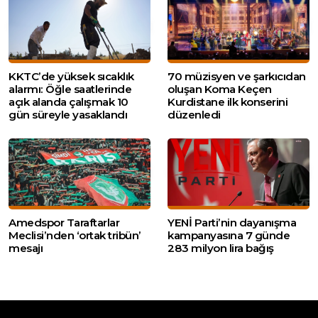
KKTC’de yüksek sıcaklık
70 müzisyen ve şarkıcıdan
alarmı: Öğle saatlerinde
oluşan Koma Keçen
açık alanda çalışmak 10
Kurdistane ilk konserini
gün süreyle yasaklandı
düzenledi
Amedspor Taraftarlar
YENİ Parti’nin dayanışma
Meclisi’nden ‘ortak tribün’
kampanyasına 7 günde
mesajı
283 milyon lira bağış