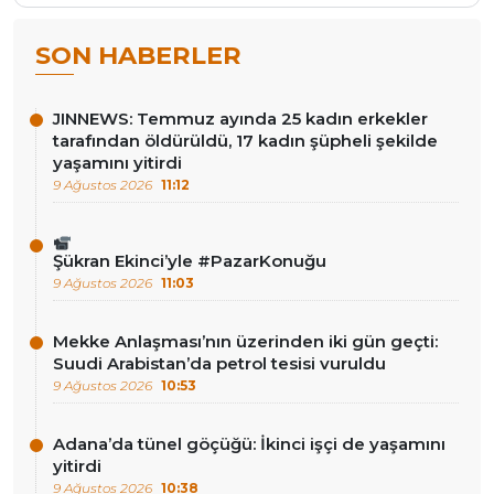
SON HABERLER
JINNEWS: Temmuz ayında 25 kadın erkekler
tarafından öldürüldü, 17 kadın şüpheli şekilde
yaşamını yitirdi
9 Ağustos 2026
11:12
Şükran Ekinci’yle #PazarKonuğu
9 Ağustos 2026
11:03
Mekke Anlaşması’nın üzerinden iki gün geçti:
Suudi Arabistan’da petrol tesisi vuruldu
9 Ağustos 2026
10:53
Adana’da tünel göçüğü: İkinci işçi de yaşamını
yitirdi
9 Ağustos 2026
10:38