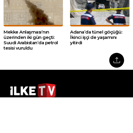
Mekke Anlaşması’nın
Adana’da tünel göçüğü:
üzerinden iki gün geçti:
İkinci işçi de yaşamını
Suudi Arabistan’da petrol
yitirdi
tesisi vuruldu
Web sitemizde yer alan haber içerikleri izin
alınmadan, kaynak gösterilerek dahi iktibas
edilemez. Kanuna aykırı ve izinsiz olarak
kopyalanamaz, başka yerde yayınlanamaz.