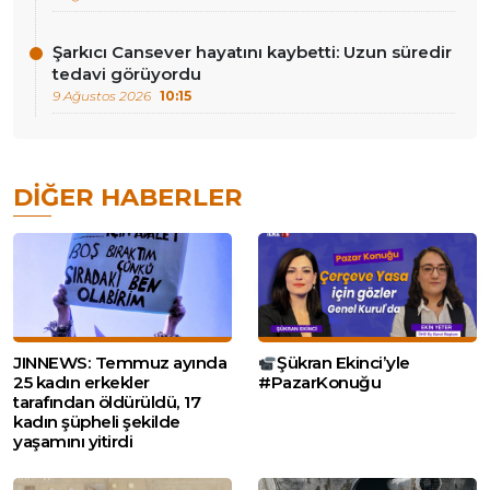
Şarkıcı Cansever hayatını kaybetti: Uzun süredir
tedavi görüyordu
9 Ağustos 2026
10:15
DIĞER HABERLER
JINNEWS: Temmuz ayında
Şükran Ekinci’yle
25 kadın erkekler
#PazarKonuğu
tarafından öldürüldü, 17
kadın şüpheli şekilde
yaşamını yitirdi