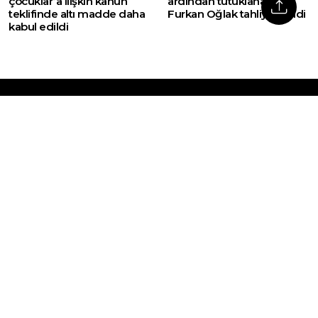
çocuklar’a ilişkin kanun
ardından tutuklanan
teklifinde altı madde daha
Furkan Oğlak tahliye edildi
kabul edildi
Web sitemizde yer alan haber içerikleri izin
alınmadan, kaynak gösterilerek dahi iktibas
edilemez. Kanuna aykırı ve izinsiz olarak
kopyalanamaz, başka yerde yayınlanamaz.
HABERLER