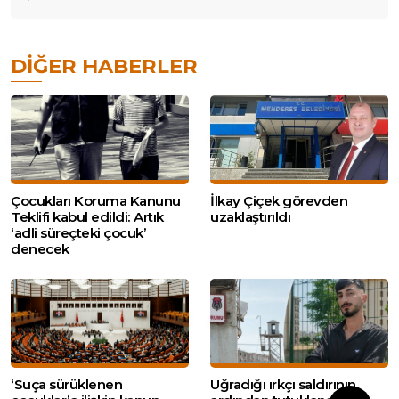
DIĞER HABERLER
Çocukları Koruma Kanunu
İlkay Çiçek görevden
Teklifi kabul edildi: Artık
uzaklaştırıldı
‘adli süreçteki çocuk’
denecek
‘Suça sürüklenen
Uğradığı ırkçı saldırının