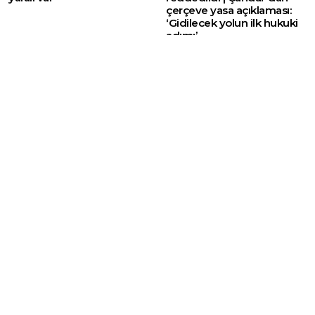
çerçeve yasa açıklaması:
‘Gidilecek yolun ilk hukuki
adımı’
Web sitemizde yer alan haber içerikleri izin
alınmadan, kaynak gösterilerek dahi iktibas
edilemez. Kanuna aykırı ve izinsiz olarak
kopyalanamaz, başka yerde yayınlanamaz.
HABERLER