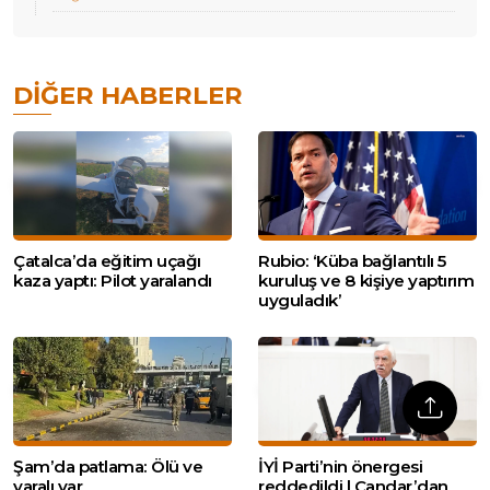
DIĞER HABERLER
Çatalca’da eğitim uçağı
Rubio: ‘Küba bağlantılı 5
kaza yaptı: Pilot yaralandı
kuruluş ve 8 kişiye yaptırım
uyguladık’
Şam’da patlama: Ölü ve
İYİ Parti’nin önergesi
yaralı var
reddedildi | Çandar’dan