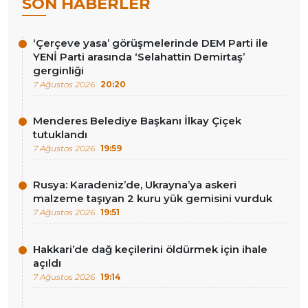
SON HABERLER
‘Çerçeve yasa’ görüşmelerinde DEM Parti ile
YENİ Parti arasında ‘Selahattin Demirtaş’
gerginliği
7 Ağustos 2026
20:20
Menderes Belediye Başkanı İlkay Çiçek
tutuklandı
7 Ağustos 2026
19:59
Rusya: Karadeniz’de, Ukrayna’ya askeri
malzeme taşıyan 2 kuru yük gemisini vurduk
7 Ağustos 2026
19:51
Hakkari’de dağ keçilerini öldürmek için ihale
açıldı
7 Ağustos 2026
19:14