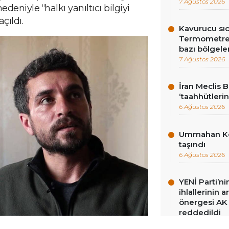
7 Ağustos 2026
edeniyle “halkı yanıltıcı bilgiyi
çıldı.
Kavurucu sıc
Termometrel
bazı bölgeler
7 Ağustos 2026
İran Meclis 
‘taahhütlerin
6 Ağustos 2026
Ummahan Kor
taşındı
6 Ağustos 2026
YENİ Parti’n
ihlallerinin a
önergesi AK 
reddedildi
6 Ağustos 2026