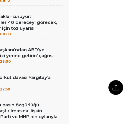
08:12
aklar sürüyor:
er 40 dereceyi görecek,
 için toz uyarısı
08:03
Başkanı’ndan ABD’ye
izi yerine getirin’ çağrısı
23:00
kut davası Yargıtay’a
22:50
in basın özgürlüğü
raştırılmasına ilişkin
Parti ve MHP’nin oylarıyla
22:31