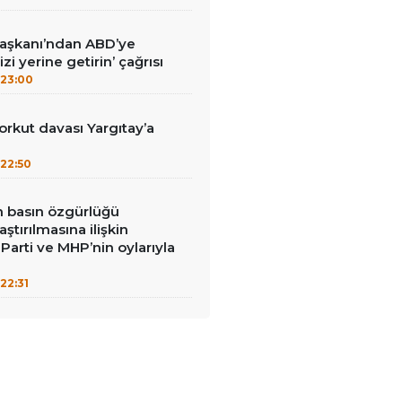
Başkanı’ndan ABD’ye
izi yerine getirin’ çağrısı
23:00
kut davası Yargıtay’a
22:50
in basın özgürlüğü
raştırılmasına ilişkin
Parti ve MHP’nin oylarıyla
22:31