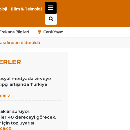
loji
Bilim & Teknoloji
Frekans Bilgileri
Canlı Yayın
tarafından öldürüldü
ERLER
syal medyada zirveye
ipçi artışında Türkiye
08:12
aklar sürüyor:
er 40 dereceyi görecek,
 için toz uyarısı
08:03