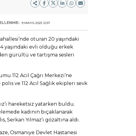
ELLENME:
9 MAYIS 2025 12:57
hallesi’nde oturan 20 yaşındaki
24 yaşındaki evli olduğu erkek
den gürültü ve tartışma sesleri
umu 112 Acil Çağrı Merkezi’ne
 polis ve 112 Acil Sağlık ekipleri sevk
ız’ı hareketsiz yatarken buldu.
ncelemede kadının bıçaklanarak
s, Serkan Yılmaz’ı gözaltına aldı.
naze, Osmaniye Devlet Hastanesi