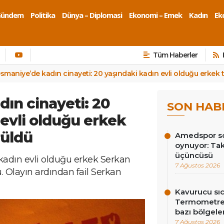
Gündem
Politika
Dünya – Diplomasi
Ekonomi – Emek
Kadın
Eko
Tüm Haberler
smaniye’de kadın cinayeti: 20 yaşındaki kadın evli olduğu erkek 
ın cinayeti: 20
SON HAB
 evli olduğu erkek
rüldü
Amedspor so
oynuyor: Tak
üçüncüsü
adın evli olduğu erkek Serkan
7 Ağustos 2026
. Olayın ardından fail Serkan
Kavurucu sıc
Termometrel
bazı bölgeler
7 Ağustos 2026