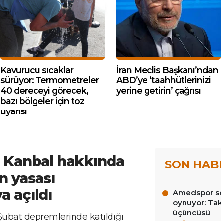
Kavurucu sıcaklar
İran Meclis Başkanı’ndan
sürüyor: Termometreler
ABD’ye ‘taahhütlerinizi
40 dereceyi görecek,
yerine getirin’ çağrısı
bazı bölgeler için toz
uyarısı
 Kanbal hakkında
SON HAB
 yasası
 açıldı
Amedspor so
oynuyor: Tak
üçüncüsü
ubat depremlerinde katıldığı