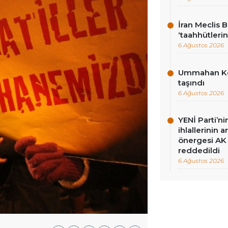
İran Meclis 
‘taahhütlerin
6 Ağustos 2026
Ummahan Kor
taşındı
6 Ağustos 2026
YENİ Parti’n
ihlallerinin a
önergesi AK 
reddedildi
6 Ağustos 2026