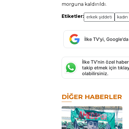
morguna kaldırıldı.
Etiketler:
erkek şiddeti
kadın 
İlke TV'yi, Google'da
İlke TV’nin özel haber
takip etmek için tık
olabilirsiniz.
DIĞER HABERLER