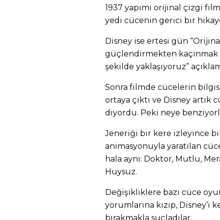
1937 yapımı orijinal çizgi fil
yedi cücenin gerici bir hikay
Disney ise ertesi gün “Orijina
güçlendirmekten kaçınmak içi
şekilde yaklaşıyoruz” açıklam
Sonra filmde cücelerin bilgi
ortaya çıktı ve Disney artık c
diyordu. Peki neye benziyorl
Jeneriği bir kere izleyince bi
animasyonuyla yaratılan cücel
hala aynı: Doktor, Mutlu, Mer
Huysuz.
Değişikliklere bazı cüce oyu
yorumlarına kızıp, Disney’i k
bırakmakla suçladılar.