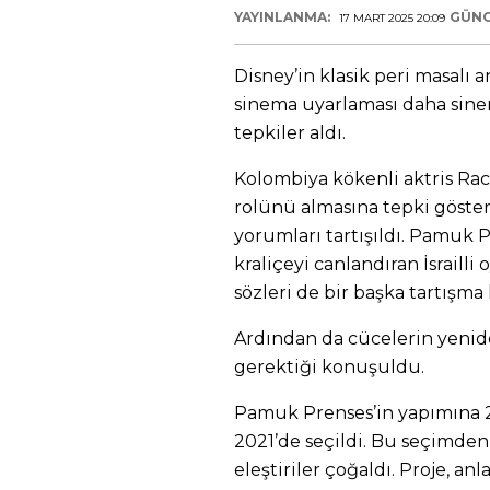
YAYINLANMA:
GÜNC
17 MART 2025 20:09
Disney’in klasik peri masalı
sinema uyarlaması daha sin
tepkiler aldı.
Kolombiya kökenli aktris Ra
rolünü almasına tepki gösteril
yorumları tartışıldı. Pamuk P
kraliçeyi canlandıran İsrailli
sözleri de bir başka tartışm
Ardından da cücelerin yeni
gerektiği konuşuldu.
Pamuk Prenses’in yapımına 2
2021’de seçildi. Bu seçimden 
eleştiriler çoğaldı. Proje, anla