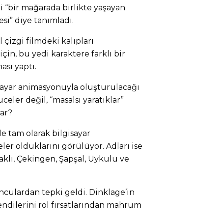
mi “bir mağarada birlikte yaşayan
esi” diye tanımladı.
l çizgi filmdeki kalıpları
n, bu yedi karaktere farklı bir
ası yaptı.
sayar animasyonuyla oluşturulacağı
üceler değil, “masalsı yaratıklar”
ar?
le tam olarak bilgisayar
er olduklarını görülüyor. Adları ise
aklı, Çekingen, Şapşal, Uykulu ve
nculardan tepki geldi. Dinklage’in
endilerini rol fırsatlarından mahrum