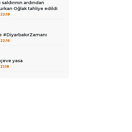
ı saldırının ardından
urkan Oğlak tahliye edildi
22:18
le #DiyarbakırZamanı
22:16
çeve yasa
21:18