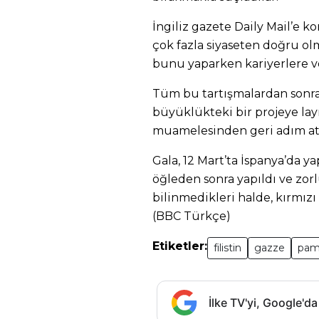
İngiliz gazete Daily Mail’e 
çok fazla siyaseten doğru ol
bunu yaparken kariyerlere ve 
Tüm bu tartışmalardan sonr
büyüklükteki bir projeye lay
muamelesinden geri adım att
Gala, 12 Mart’ta İspanya’da ya
öğleden sonra yapıldı ve zorl
bilinmedikleri halde, kırmızı
(BBC Türkçe)
Etiketler:
filistin
gazze
pam
İlke TV'yi, Google'da