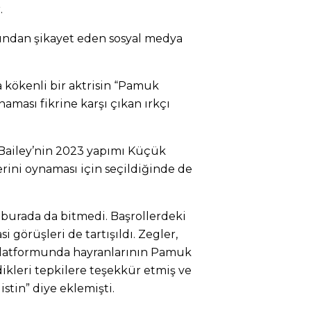
.
ğundan şikayet eden sosyal medya
 kökenli bir aktrisin “Pamuk
naması fikrine karşı çıkan ırkçı
e Bailey’nin 2023 yapımı Küçük
erini oynaması için seçildiğinde de
r burada da bitmedi. Başrollerdeki
i görüşleri de tartışıldı. Zegler,
platformunda hayranlarının Pamuk
dikleri tepkilere teşekkür etmiş ve
stin” diye eklemişti.