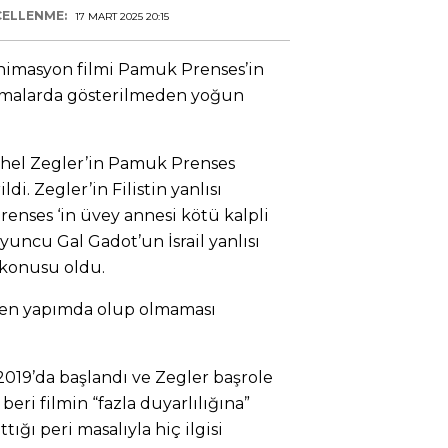
ELLENME:
17 MART 2025 20:15
 animasyon filmi Pamuk Prenses’in
emalarda gösterilmeden yoğun
chel Zegler’in Pamuk Prenses
di. Zegler’in Filistin yanlısı
renses ‘in üvey annesi kötü kalpli
 oyuncu Gal Gadot’un İsrail yanlısı
a konusu oldu.
den yapımda olup olmaması
019’da başlandı ve Zegler başrole
beri filmin “fazla duyarlılığına”
ttığı peri masalıyla hiç ilgisi