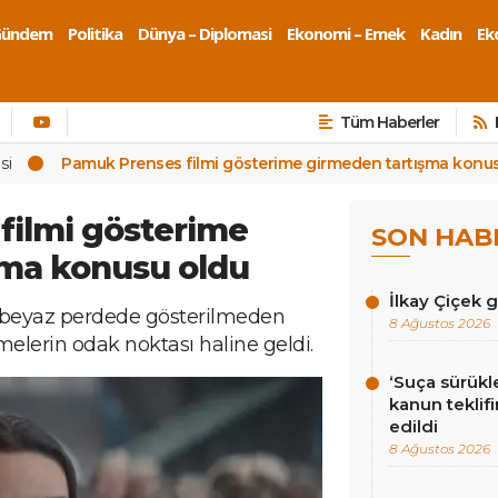
Gündem
Politika
Dünya – Diplomasi
Ekonomi – Emek
Kadın
Eko
Tüm Haberler
si
Pamuk Prenses filmi gösterime girmeden tartışma konu
filmi gösterime
SON HAB
şma konusu oldu
İlkay Çiçek 
 beyaz perdede gösterilmeden
8 Ağustos 2026
melerin odak noktası haline geldi.
‘Suça sürükl
kanun teklif
edildi
8 Ağustos 2026