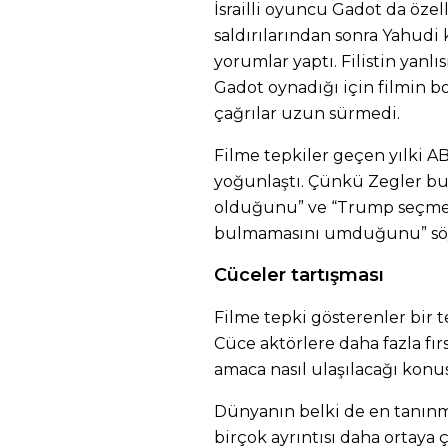
İsrailli oyuncu Gadot da özel
saldırılarından sonra Yahudi 
yorumlar yaptı. Filistin yanlıs
Gadot oynadığı için filmin bo
çağrılar uzun sürmedi.
Filme tepkiler geçen yılki A
yoğunlaştı. Çünkü Zegler bu 
olduğunu” ve “Trump seçmen
bulmamasını umduğunu” söy
Cüceler tartışması
Filme tepki gösterenler bir 
Cüce aktörlere daha fazla fır
amaca nasıl ulaşılacağı konu
Dünyanın belki de en tanınm
birçok ayrıntısı daha ortaya