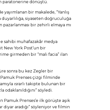
ın paratonerine dönüştü.
e yayımlanan bir makalede, “Yanlış
zla duyarlılığa, siyaseten doğruculuğa
min pazarlanması bir zehirli elmaya mı
e sahibi muhafazakâr medya
t New York Post’un bir
rime girmeden bir “mali facia” ilan
üre sonra bu kez Zegler bir
 Pamuk Prenses çizgi filminde
mıyla ısrarlı takipte bulunan bir
la odaklanıldığını” söyledi.
’in Pamuk Prenses’e ilk görüşte aşık
r diyar aradığı” söyleniyor ve filmin