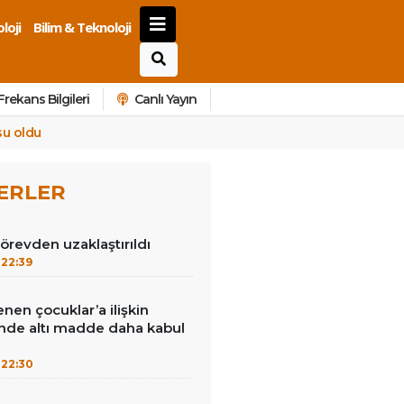
loji
Bilim & Teknoloji
Frekans Bilgileri
Canlı Yayın
su oldu
ERLER
görevden uzaklaştırıldı
22:39
enen çocuklar’a ilişkin
inde altı madde daha kabul
22:30