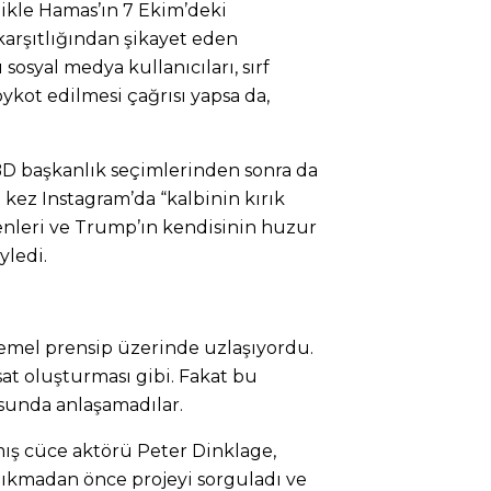
likle Hamas’ın 7 Ekim’deki
karşıtlığından şikayet eden
ı sosyal medya kullanıcıları, sırf
ykot edilmesi çağrısı yapsa da,
BD başkanlık seçimlerinden sonra da
kez Instagram’da “kalbinin kırık
leri ve Trump’ın kendisinin huzur
ledi.
temel prensip üzerinde uzlaşıyordu.
sat oluşturması gibi. Fakat bu
sunda anlaşamadılar.
ış cüce aktörü Peter Dinklage,
 çıkmadan önce projeyi sorguladı ve