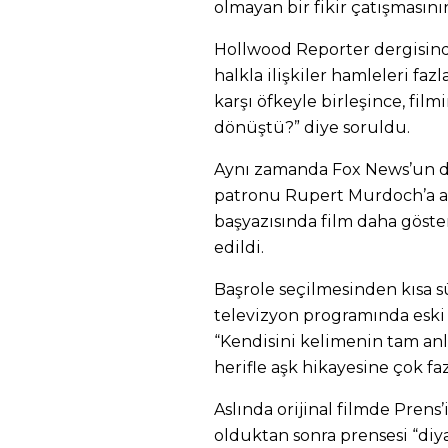
olmayan bir fikir çatışmasın
Hollwood Reporter dergisind
halkla ilişkiler hamleleri fa
karşı öfkeyle birleşince, fil
dönüştü?” diye soruldu.
Aynı zamanda Fox News’un d
patronu Rupert Murdoch’a ai
başyazısında film daha göste
edildi.
Başrole seçilmesinden kısa s
televizyon programında eski
“Kendisini kelimenin tam anla
herifle aşk hikayesine çok faz
Aslında orijinal filmde Prens
olduktan sonra prensesi “diya