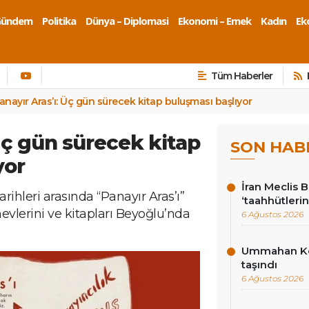
Gündem
Politika
Dünya – Diplomasi
Ekonomi – Emek
Kadın
Eko
Tüm Haberler
anayır Aras’ı: Üç gün sürecek kitap buluşması başlıyor
Üç gün sürecek kitap
SON HAB
yor
İran Meclis 
tarihleri arasında “Panayır Aras’ı”
‘taahhütlerin
nevlerini ve kitapları Beyoğlu’nda
6 Ağustos 2026
Ummahan Kor
taşındı
6 Ağustos 2026