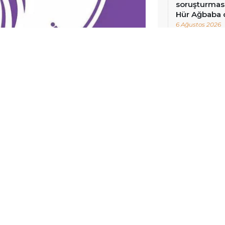
soruşturması
Hür Ağbaba 
6 Ağustos 2026
li Cengiz Çiçek, birer paralel
rttiği Cezaevi İdare ve Gözlem
kilerinin yargı mercilerine, İnfaz
infaz sürecindeki idari keyfiyetin
kiye Büyük Millet Meclisi’ne Kanun