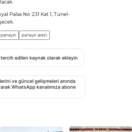
lacak.
vyal Palas No: 231 Kat 1, Tünel-
şecek.
 panayırı
panayır aras'ı
 tercih edilen kaynak olarak ekleyin
lerini ve güncel gelişmeleri anında
layarak WhatsApp kanalımıza abone