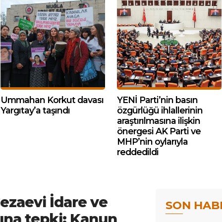
Ummahan Korkut davası
YENİ Parti’nin basın
Yargıtay’a taşındı
özgürlüğü ihlallerinin
araştırılmasına ilişkin
önergesi AK Parti ve
MHP’nin oylarıyla
reddedildi
ezaevi İdare ve
SON HAB
ına tepki: Kanun