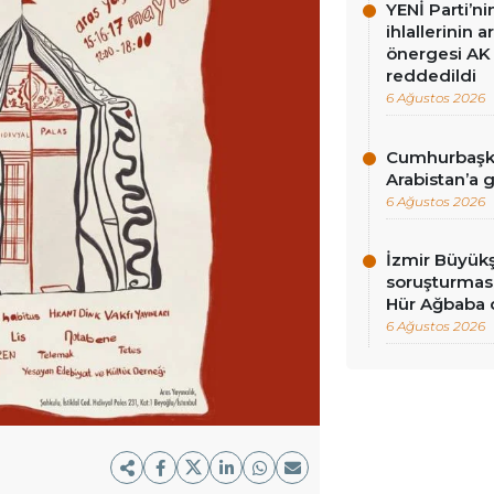
YENİ Parti’n
ihlallerinin a
önergesi AK 
reddedildi
6 Ağustos 2026
Cumhurbaşka
Arabistan’a 
6 Ağustos 2026
İzmir Büyükş
soruşturması
Hür Ağbaba 
6 Ağustos 2026