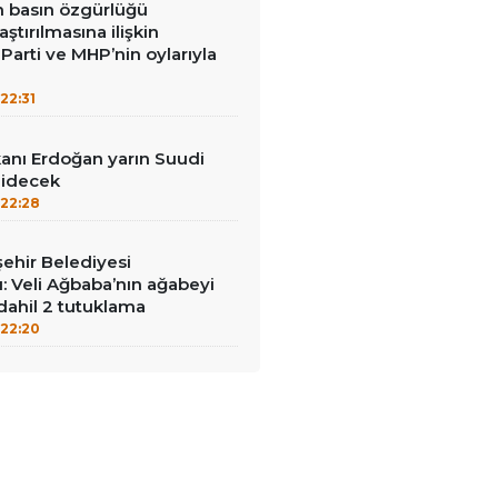
in basın özgürlüğü
raştırılmasına ilişkin
Parti ve MHP’nin oylarıyla
22:31
nı Erdoğan yarın Suudi
gidecek
22:28
ehir Belediyesi
: Veli Ağbaba’nın ağabeyi
dahil 2 tutuklama
22:20