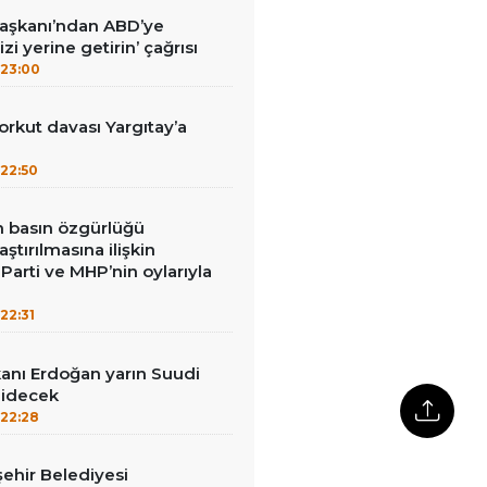
Başkanı’ndan ABD’ye
izi yerine getirin’ çağrısı
23:00
kut davası Yargıtay’a
22:50
in basın özgürlüğü
raştırılmasına ilişkin
Parti ve MHP’nin oylarıyla
22:31
nı Erdoğan yarın Suudi
gidecek
22:28
ehir Belediyesi