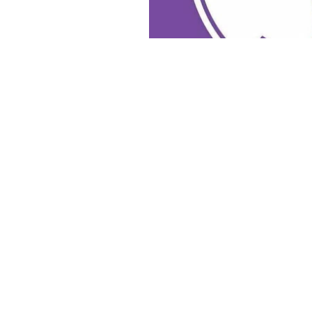
Haber Merkezi
YAYINLANMA:
14 MAYIS 2026 14:50
DEM Parti İstanbul Milletveki
mahkeme gibi işlediğini beli
Kurullarının lağvedilerek yet
Hâkimliğine devredilmesi ve 
sonlandırılması amacıyla Tür