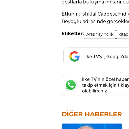
dostlarla buluşma imkânı bu
Etkinlik İstiklal Caddesi, Hıdi
Beyoğlu adresinde gerçekle
Etiketler:
Aras Yayıncılık
kitap
İlke TV'yi, Google'da
İlke TV’nin özel haber
takip etmek için tık
olabilirsiniz.
DIĞER HABERLER