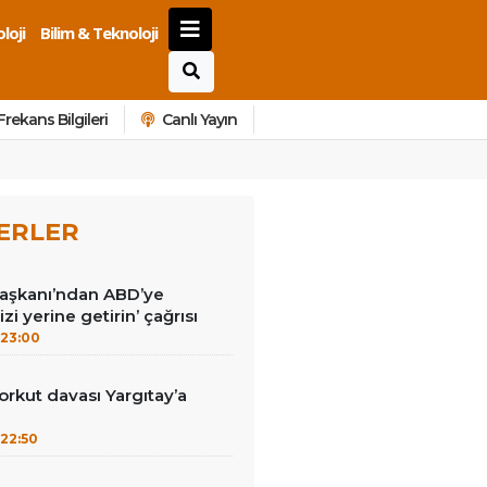
loji
Bilim & Teknoloji
Frekans Bilgileri
Canlı Yayın
ERLER
Başkanı’ndan ABD’ye
izi yerine getirin’ çağrısı
23:00
kut davası Yargıtay’a
22:50