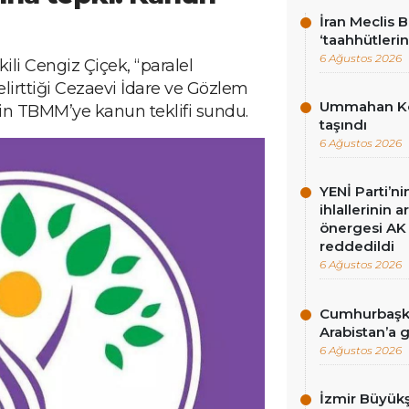
İran Meclis 
‘taahhütlerin
6 Ağustos 2026
ili Cengiz Çiçek, “paralel
lirttiği Cezaevi İdare ve Gözlem
Ummahan Kor
çin TBMM’ye kanun teklifi sundu.
taşındı
6 Ağustos 2026
YENİ Parti’n
ihlallerinin a
önergesi AK 
reddedildi
6 Ağustos 2026
Cumhurbaşka
Arabistan’a 
6 Ağustos 2026
İzmir Büyükş